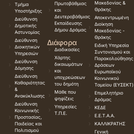
Μακεδονίας &
Πρωτοβάθμιας
Τμήμα
Θράκης
και
Υποστήριξης
Δευτεροβάθμιας
Αποκεντρωμένη
Διεύθυνση
Εκπαίδευσης
Διοίκηση
Δημοτικής
Δήμου Δράμας
Μακεδονίας -
Αστυνομίας
Θράκης
Διεύθυνση
Διάφορα
Ειδική Υπηρεσία
Διοικητικών
Διαδικασίες
Συντονισμού και
Υπηρεσιών
Χάρτης
Παρακολούθησης
Διεύθυνση
δικαιωμάτων
Δράσεων
Δόμησης
και
Ευρωπαϊκού
Διεύθυνση
υποχρεώσεων
Κοινωνικού
Καθαριότητας
του δημότη
Ταμείου (ΕΥΣΕΚΤ)
&
Μάθε που
Επιμελητήριο
Ανακύκλωσης
ψηφίζεις
Δράμας
Διεύθυνση
Υπηρεσίες
ΚΕΔΕ
Κοινωνικής
Τ.Π.Ε.
Ε.Ε.Τ.Α.Α.
Προστασίας,
Παιδείας και
ΚΑΛΛΙΚΡΑΤΗΣ
Πολιτισμού
Γενική