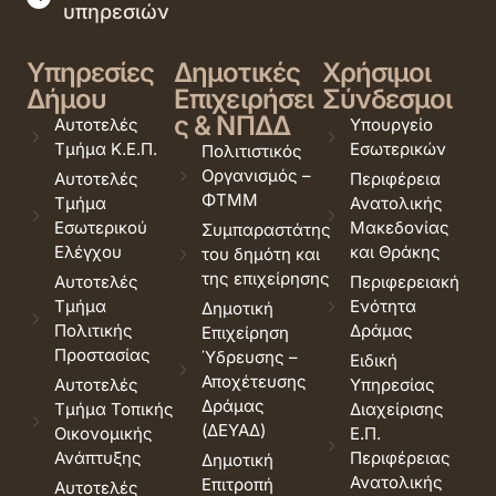
υπηρεσιών
Υπηρεσίες
Δημοτικές
Χρήσιμοι
Δήμου
Επιχειρήσει
Σύνδεσμοι
ς & ΝΠΔΔ
Αυτοτελές
Υπουργείο
Τμήμα Κ.Ε.Π.
Εσωτερικών
Πολιτιστικός
Οργανισμός –
Αυτοτελές
Περιφέρεια
ΦΤΜΜ
Τμήμα
Ανατολικής
Εσωτερικού
Μακεδονίας
Συμπαραστάτης
Ελέγχου
και Θράκης
του δημότη και
της επιχείρησης
Αυτοτελές
Περιφερειακή
Τμήμα
Ενότητα
Δημοτική
Πολιτικής
Δράμας
Επιχείρηση
Προστασίας
Ύδρευσης –
Ειδική
Αποχέτευσης
Αυτοτελές
Υπηρεσίας
Δράμας
Τμήμα Τοπικής
Διαχείρισης
(ΔΕΥΑΔ)
Οικονομικής
Ε.Π.
Ανάπτυξης
Περιφέρειας
Δημοτική
Ανατολικής
Επιτροπή
Αυτοτελές