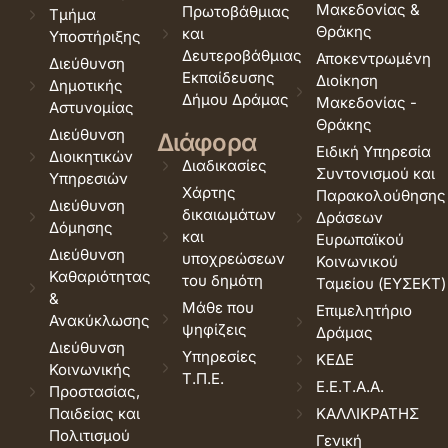
Μακεδονίας &
Πρωτοβάθμιας
Τμήμα
Θράκης
και
Υποστήριξης
Δευτεροβάθμιας
Αποκεντρωμένη
Διεύθυνση
Εκπαίδευσης
Διοίκηση
Δημοτικής
Δήμου Δράμας
Μακεδονίας -
Αστυνομίας
Θράκης
Διεύθυνση
Διάφορα
Ειδική Υπηρεσία
Διοικητικών
Διαδικασίες
Συντονισμού και
Υπηρεσιών
Χάρτης
Παρακολούθησης
Διεύθυνση
δικαιωμάτων
Δράσεων
Δόμησης
και
Ευρωπαϊκού
Διεύθυνση
υποχρεώσεων
Κοινωνικού
Καθαριότητας
του δημότη
Ταμείου (ΕΥΣΕΚΤ)
&
Μάθε που
Επιμελητήριο
Ανακύκλωσης
ψηφίζεις
Δράμας
Διεύθυνση
Υπηρεσίες
ΚΕΔΕ
Κοινωνικής
Τ.Π.Ε.
Ε.Ε.Τ.Α.Α.
Προστασίας,
Παιδείας και
ΚΑΛΛΙΚΡΑΤΗΣ
Πολιτισμού
Γενική