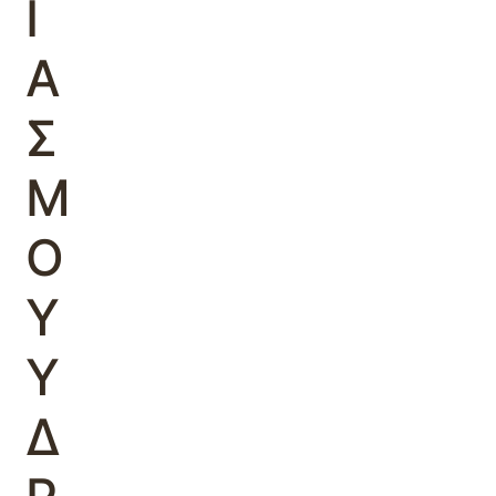
Ι
Α
Σ
Μ
Ο
Υ
Υ
Δ