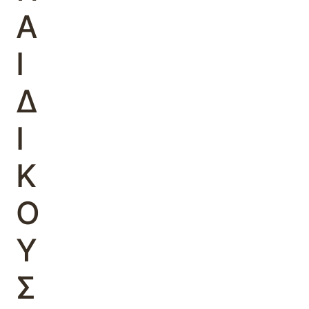
Α
Ι
Δ
Ι
Κ
Ο
Υ
Σ