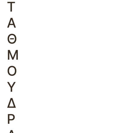
Τ
Α
Θ
Μ
Ο
Υ
Δ
Ρ