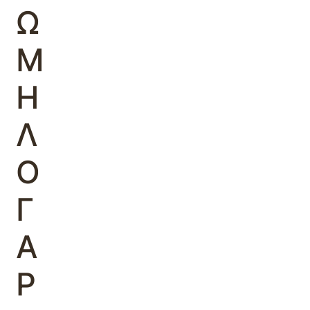
Ω
Μ
Η
Λ
Ο
Γ
Α
Ρ