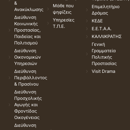
&
Μάθε που
Επιμελητήριο
Ανακύκλωσης
ψηφίζεις
Δράμας
Διεύθυνση
Υπηρεσίες
ΚΕΔΕ
Κοινωνικής
Τ.Π.Ε.
Ε.Ε.Τ.Α.Α.
Προστασίας,
Παιδείας και
ΚΑΛΛΙΚΡΑΤΗΣ
Πολιτισμού
Γενική
Διεύθυνση
Γραμματεία
Οικονομικών
Πολιτικής
Υπηρεσιών
Προστασίας
Διεύθυνση
Visit Drama
Περιβάλλοντος
& Πρασίνου
Διεύθυνση
Προσχολικής
Αγωγής και
Φροντίδας
Οικογένειας
Διεύθυνση