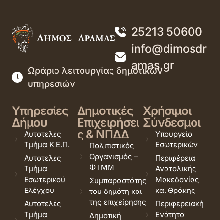
25213 50600
info@dimosdr
amas.gr
Ωράριο λειτουργίας δημοτικών
υπηρεσιών
Υπηρεσίες
Δημοτικές
Χρήσιμοι
Δήμου
Επιχειρήσει
Σύνδεσμοι
ς & ΝΠΔΔ
Αυτοτελές
Υπουργείο
Τμήμα Κ.Ε.Π.
Εσωτερικών
Πολιτιστικός
Οργανισμός –
Αυτοτελές
Περιφέρεια
ΦΤΜΜ
Τμήμα
Ανατολικής
Εσωτερικού
Μακεδονίας
Συμπαραστάτης
Ελέγχου
και Θράκης
του δημότη και
της επιχείρησης
Αυτοτελές
Περιφερειακή
Τμήμα
Ενότητα
Δημοτική