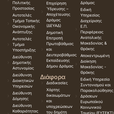
Πολιτικής
Δράμας
Επιχείρηση
Προστασίας
Ύδρευσης –
Ειδική
Αποχέτευσης
Αυτοτελές
Υπηρεσίας
Δράμας
Τμήμα Τοπικής
Διαχείρισης
(ΔΕΥΑΔ)
Οικονομικής
Ε.Π.
Ανάπτυξης
Περιφέρειας
Δημοτική
Ανατολικής
Επιτροπή
Αυτοτελές
Μακεδονίας &
Πρωτοβάθμιας
Τμήμα
Θράκης
και
Υποστήριξης
Δευτεροβάθμιας
Αποκεντρωμένη
Διεύθυνση
Εκπαίδευσης
Διοίκηση
Δημοτικής
Δήμου Δράμας
Μακεδονίας -
Αστυνομίας
Θράκης
Διεύθυνση
Διάφορα
Ειδική Υπηρεσία
Διοικητικών
Διαδικασίες
Συντονισμού και
Υπηρεσιών
Χάρτης
Παρακολούθησης
Διεύθυνση
δικαιωμάτων
Δράσεων
Δόμησης
και
Ευρωπαϊκού
Διεύθυνση
υποχρεώσεων
Κοινωνικού
Καθαριότητας
του δημότη
Ταμείου (ΕΥΣΕΚΤ)