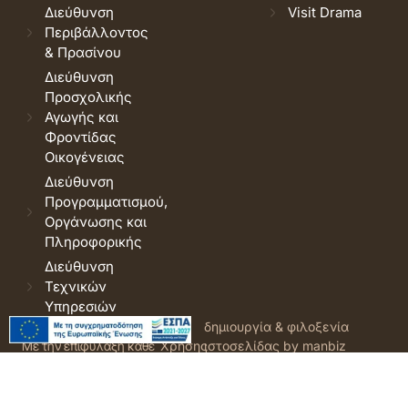
Διεύθυνση
Visit Drama
Περιβάλλοντος
& Πρασίνου
Διεύθυνση
Προσχολικής
Αγωγής και
Φροντίδας
Οικογένειας
Διεύθυνση
Προγραμματισμού,
Οργάνωσης και
Πληροφορικής
Διεύθυνση
Τεχνικών
Υπηρεσιών
© 2026 Δήμος Δράμας.
Όροι
δημιουργία & φιλοξενία
Με την επιφύλαξη κάθε
Χρήσης
ιστοσελίδας by manbiz
νόμιμου δικαιώματος.