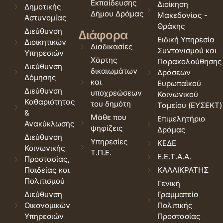
Εκπαίδευσης
Διοίκηση
Δημοτικής
Δήμου Δράμας
Μακεδονίας -
Αστυνομίας
Θράκης
Διεύθυνση
Διάφορα
Ειδική Υπηρεσία
Διοικητικών
Διαδικασίες
Συντονισμού και
Υπηρεσιών
Χάρτης
Παρακολούθησης
Διεύθυνση
δικαιωμάτων
Δράσεων
Δόμησης
και
Ευρωπαϊκού
Διεύθυνση
υποχρεώσεων
Κοινωνικού
Καθαριότητας
του δημότη
Ταμείου (ΕΥΣΕΚΤ)
&
Μάθε που
Επιμελητήριο
Ανακύκλωσης
ψηφίζεις
Δράμας
Διεύθυνση
Υπηρεσίες
ΚΕΔΕ
Κοινωνικής
Τ.Π.Ε.
Ε.Ε.Τ.Α.Α.
Προστασίας,
Παιδείας και
ΚΑΛΛΙΚΡΑΤΗΣ
Πολιτισμού
Γενική
Διεύθυνση
Γραμματεία
Οικονομικών
Πολιτικής
Υπηρεσιών
Προστασίας