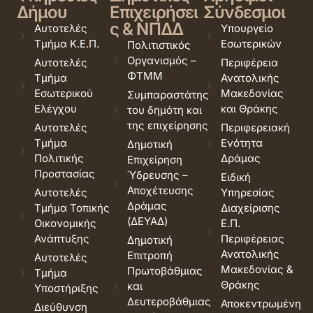
Δήμου
Επιχειρήσει
Σύνδεσμοι
ς & ΝΠΔΔ
Αυτοτελές
Υπουργείο
Τμήμα Κ.Ε.Π.
Εσωτερικών
Πολιτιστικός
Οργανισμός –
Αυτοτελές
Περιφέρεια
ΦΤΜΜ
Τμήμα
Ανατολικής
Εσωτερικού
Μακεδονίας
Συμπαραστάτης
Ελέγχου
και Θράκης
του δημότη και
της επιχείρησης
Αυτοτελές
Περιφερειακή
Τμήμα
Ενότητα
Δημοτική
Πολιτικής
Δράμας
Επιχείρηση
Προστασίας
Ύδρευσης –
Ειδική
Αποχέτευσης
Αυτοτελές
Υπηρεσίας
Δράμας
Τμήμα Τοπικής
Διαχείρισης
(ΔΕΥΑΔ)
Οικονομικής
Ε.Π.
Ανάπτυξης
Περιφέρειας
Δημοτική
Ανατολικής
Επιτροπή
Αυτοτελές
Μακεδονίας &
Πρωτοβάθμιας
Τμήμα
Θράκης
και
Υποστήριξης
Δευτεροβάθμιας
Αποκεντρωμένη
Διεύθυνση