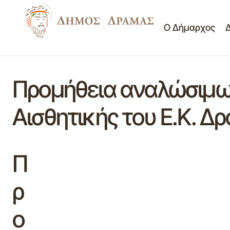
Ο Δήμαρχος
Προμήθεια αναλώσιμων
Αισθητικής του Ε.Κ. Δ
Π
ρ
ο