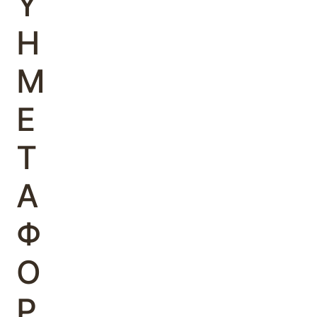
Υ
Η
Μ
Ε
Τ
Α
Φ
Ο
Ρ