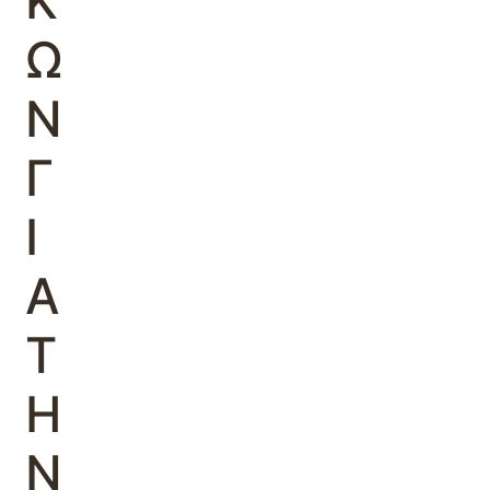
Κ
Ω
Ν
Γ
Ι
Α
Τ
Η
Ν