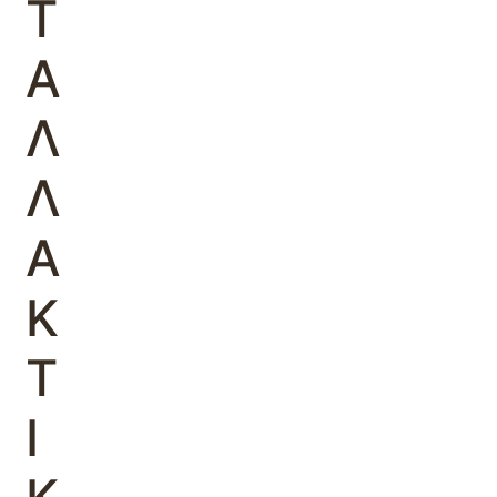
Τ
Α
Λ
Λ
Α
Κ
Τ
Ι