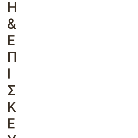
Η
&
Ε
Π
Ι
Σ
Κ
Ε