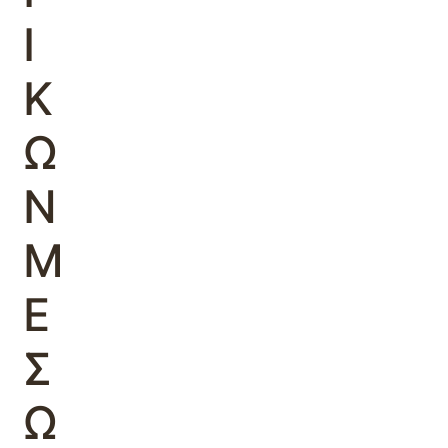
Ι
Κ
Ω
Ν
Μ
Ε
Σ
Ω