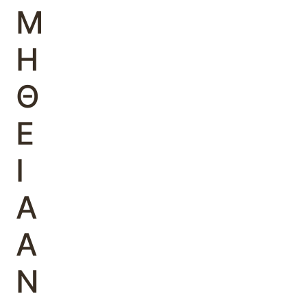
Μ
Η
Θ
Ε
Ι
Α
Α
Ν