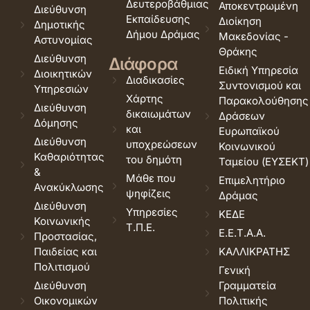
Δευτεροβάθμιας
Αποκεντρωμένη
Διεύθυνση
Εκπαίδευσης
Διοίκηση
Δημοτικής
Δήμου Δράμας
Μακεδονίας -
Αστυνομίας
Θράκης
Διεύθυνση
Διάφορα
Ειδική Υπηρεσία
Διοικητικών
Διαδικασίες
Συντονισμού και
Υπηρεσιών
Χάρτης
Παρακολούθησης
Διεύθυνση
δικαιωμάτων
Δράσεων
Δόμησης
και
Ευρωπαϊκού
Διεύθυνση
υποχρεώσεων
Κοινωνικού
Καθαριότητας
του δημότη
Ταμείου (ΕΥΣΕΚΤ)
&
Μάθε που
Επιμελητήριο
Ανακύκλωσης
ψηφίζεις
Δράμας
Διεύθυνση
Υπηρεσίες
ΚΕΔΕ
Κοινωνικής
Τ.Π.Ε.
Ε.Ε.Τ.Α.Α.
Προστασίας,
Παιδείας και
ΚΑΛΛΙΚΡΑΤΗΣ
Πολιτισμού
Γενική
Διεύθυνση
Γραμματεία
Οικονομικών
Πολιτικής