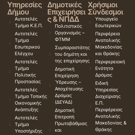
Υπηρεσίες
Δημοτικές
Χρήσιμοι
Δήμου
Επιχειρήσει
Σύνδεσμοι
ς & ΝΠΔΔ
Αυτοτελές
Υπουργείο
Τμήμα Κ.Ε.Π.
Εσωτερικών
Πολιτιστικός
Οργανισμός –
Αυτοτελές
Περιφέρεια
ΦΤΜΜ
Τμήμα
Ανατολικής
Εσωτερικού
Μακεδονίας
Συμπαραστάτης
Ελέγχου
και Θράκης
του δημότη και
της επιχείρησης
Αυτοτελές
Περιφερειακή
Τμήμα
Ενότητα
Δημοτική
Πολιτικής
Δράμας
Επιχείρηση
Προστασίας
Ύδρευσης –
Ειδική
Αποχέτευσης
Αυτοτελές
Υπηρεσίας
Δράμας
Τμήμα Τοπικής
Διαχείρισης
(ΔΕΥΑΔ)
Οικονομικής
Ε.Π.
Ανάπτυξης
Περιφέρειας
Δημοτική
Ανατολικής
Επιτροπή
Αυτοτελές
Μακεδονίας &
Πρωτοβάθμιας
Τμήμα
Θράκης
και
Υποστήριξης