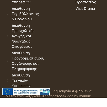
Υπηρεσιών
Προστασίας
Διεύθυνση
Visit Drama
Περιβάλλοντος
& Πρασίνου
Διεύθυνση
Προσχολικής
Αγωγής και
Φροντίδας
Οικογένειας
Διεύθυνση
Προγραμματισμού,
Οργάνωσης και
Πληροφορικής
Διεύθυνση
Τεχνικών
Υπηρεσιών
© 2026 Δήμος Δράμας.
Όροι
δημιουργία & φιλοξενία
Με την επιφύλαξη κάθε
Χρήσης
ιστοσελίδας by manbiz
νόμιμου δικαιώματος.