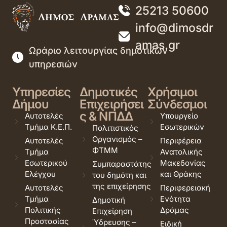
25213 50600
info@dimosdr
amas.gr
Ωράριο λειτουργίας δημοτικών
υπηρεσιών
Υπηρεσίες
Δημοτικές
Χρήσιμοι
Δήμου
Επιχειρήσει
Σύνδεσμοι
ς & ΝΠΔΔ
Αυτοτελές
Υπουργείο
Τμήμα Κ.Ε.Π.
Εσωτερικών
Πολιτιστικός
Οργανισμός –
Αυτοτελές
Περιφέρεια
ΦΤΜΜ
Τμήμα
Ανατολικής
Εσωτερικού
Μακεδονίας
Συμπαραστάτης
Ελέγχου
και Θράκης
του δημότη και
της επιχείρησης
Αυτοτελές
Περιφερειακή
Τμήμα
Ενότητα
Δημοτική
Πολιτικής
Δράμας
Επιχείρηση
Προστασίας
Ύδρευσης –
Ειδική