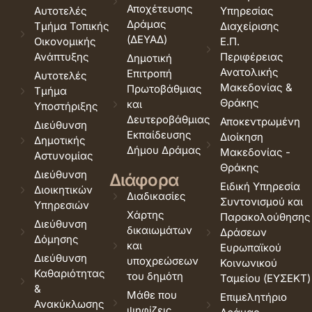
Αποχέτευσης
Αυτοτελές
Υπηρεσίας
Δράμας
Τμήμα Τοπικής
Διαχείρισης
(ΔΕΥΑΔ)
Οικονομικής
Ε.Π.
Ανάπτυξης
Περιφέρειας
Δημοτική
Ανατολικής
Επιτροπή
Αυτοτελές
Μακεδονίας &
Πρωτοβάθμιας
Τμήμα
Θράκης
και
Υποστήριξης
Δευτεροβάθμιας
Αποκεντρωμένη
Διεύθυνση
Εκπαίδευσης
Διοίκηση
Δημοτικής
Δήμου Δράμας
Μακεδονίας -
Αστυνομίας
Θράκης
Διεύθυνση
Διάφορα
Ειδική Υπηρεσία
Διοικητικών
Διαδικασίες
Συντονισμού και
Υπηρεσιών
Χάρτης
Παρακολούθησης
Διεύθυνση
δικαιωμάτων
Δράσεων
Δόμησης
και
Ευρωπαϊκού
Διεύθυνση
υποχρεώσεων
Κοινωνικού
Καθαριότητας
του δημότη
Ταμείου (ΕΥΣΕΚΤ)
&
Μάθε που
Επιμελητήριο
Ανακύκλωσης
ψηφίζεις