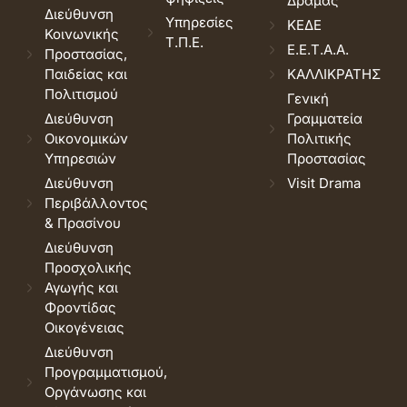
Δράμας
Διεύθυνση
Υπηρεσίες
ΚΕΔΕ
Κοινωνικής
Τ.Π.Ε.
Ε.Ε.Τ.Α.Α.
Προστασίας,
Παιδείας και
ΚΑΛΛΙΚΡΑΤΗΣ
Πολιτισμού
Γενική
Διεύθυνση
Γραμματεία
Οικονομικών
Πολιτικής
Υπηρεσιών
Προστασίας
Διεύθυνση
Visit Drama
Περιβάλλοντος
& Πρασίνου
Διεύθυνση
Προσχολικής
Αγωγής και
Φροντίδας
Οικογένειας
Διεύθυνση
Προγραμματισμού,
Οργάνωσης και