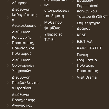
Δράσεων
Δόμησης
και
Ευρωπαϊκού
Διεύθυνση
υποχρεώσεων
Κοινωνικού
Καθαριότητας
του δημότη
Ταμείου (ΕΥΣΕΚΤ)
&
Μάθε που
Επιμελητήριο
Ανακύκλωσης
ψηφίζεις
Δράμας
Διεύθυνση
Υπηρεσίες
ΚΕΔΕ
Κοινωνικής
Τ.Π.Ε.
Ε.Ε.Τ.Α.Α.
Προστασίας,
Παιδείας και
ΚΑΛΛΙΚΡΑΤΗΣ
Πολιτισμού
Γενική
Διεύθυνση
Γραμματεία
Οικονομικών
Πολιτικής
Υπηρεσιών
Προστασίας
Διεύθυνση
Visit Drama
Περιβάλλοντος
& Πρασίνου
Διεύθυνση
Προσχολικής
Αγωγής και