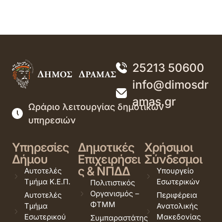
25213 50600
info@dimosdr
amas.gr
Ωράριο λειτουργίας δημοτικών
υπηρεσιών
Υπηρεσίες
Δημοτικές
Χρήσιμοι
Δήμου
Επιχειρήσει
Σύνδεσμοι
ς & ΝΠΔΔ
Αυτοτελές
Υπουργείο
Τμήμα Κ.Ε.Π.
Εσωτερικών
Πολιτιστικός
Οργανισμός –
Αυτοτελές
Περιφέρεια
ΦΤΜΜ
Τμήμα
Ανατολικής
Εσωτερικού
Μακεδονίας
Συμπαραστάτης