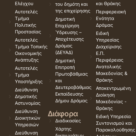
Ελέγχου
και Θράκης
του δημότη και
της επιχείρησης
Αυτοτελές
Περιφερειακή
Τμήμα
Ενότητα
Δημοτική
Πολιτικής
Δράμας
Επιχείρηση
Προστασίας
Ύδρευσης –
Ειδική
Αποχέτευσης
Αυτοτελές
Υπηρεσίας
Δράμας
Τμήμα Τοπικής
Διαχείρισης
(ΔΕΥΑΔ)
Οικονομικής
Ε.Π.
Ανάπτυξης
Περιφέρειας
Δημοτική
Ανατολικής
Επιτροπή
Αυτοτελές
Μακεδονίας &
Πρωτοβάθμιας
Τμήμα
Θράκης
και
Υποστήριξης
Δευτεροβάθμιας
Αποκεντρωμένη
Διεύθυνση
Εκπαίδευσης
Διοίκηση
Δημοτικής
Δήμου Δράμας
Μακεδονίας -
Αστυνομίας
Θράκης
Διεύθυνση
Διάφορα
Ειδική Υπηρεσία
Διοικητικών
Διαδικασίες
Συντονισμού και
Υπηρεσιών
Χάρτης
Παρακολούθησης
Διεύθυνση
δικαιωμάτων