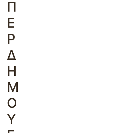
Π
Ε
Ρ
Δ
Η
Μ
Ο
Υ