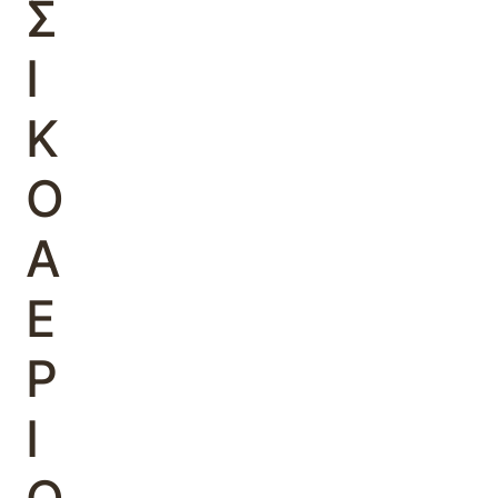
Σ
Ι
Κ
Ο
Α
Ε
Ρ
Ι