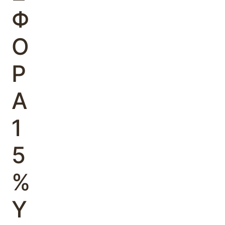
Φ
Ο
Ρ
Α
1
5
%
Υ