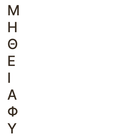
Μ
Η
Θ
Ε
Ι
Α
Φ
Υ