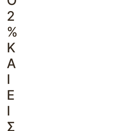
Ο
2
%
Κ
Α
Ι
Ε
Ι
Σ