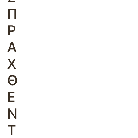
Π
Ρ
Α
Χ
Θ
Ε
Ν
Τ