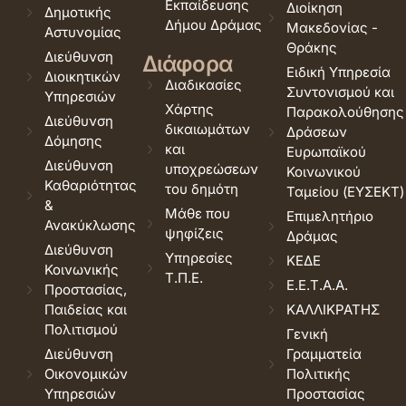
Εκπαίδευσης
Διοίκηση
Δημοτικής
Δήμου Δράμας
Μακεδονίας -
Αστυνομίας
Θράκης
Διεύθυνση
Διάφορα
Ειδική Υπηρεσία
Διοικητικών
Διαδικασίες
Συντονισμού και
Υπηρεσιών
Χάρτης
Παρακολούθησης
Διεύθυνση
δικαιωμάτων
Δράσεων
Δόμησης
και
Ευρωπαϊκού
Διεύθυνση
υποχρεώσεων
Κοινωνικού
Καθαριότητας
του δημότη
Ταμείου (ΕΥΣΕΚΤ)
&
Μάθε που
Επιμελητήριο
Ανακύκλωσης
ψηφίζεις
Δράμας
Διεύθυνση
Υπηρεσίες
ΚΕΔΕ
Κοινωνικής
Τ.Π.Ε.
Ε.Ε.Τ.Α.Α.
Προστασίας,
Παιδείας και
ΚΑΛΛΙΚΡΑΤΗΣ
Πολιτισμού
Γενική
Διεύθυνση
Γραμματεία
Οικονομικών
Πολιτικής
Υπηρεσιών
Προστασίας