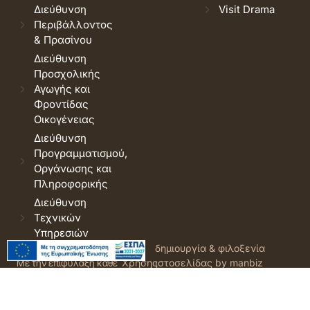
Διεύθυνση
Visit Drama
Περιβάλλοντος
& Πρασίνου
Διεύθυνση
Προσχολικής
Αγωγής και
Φροντίδας
Οικογένειας
Διεύθυνση
Προγραμματισμού,
Οργάνωσης και
Πληροφορικής
Διεύθυνση
Τεχνικών
Υπηρεσιών
© 2026 Δήμος Δράμας.
Όροι
δημιουργία & φιλοξενία
Με την επιφύλαξη κάθε
Χρήσης
ιστοσελίδας by manbiz
νόμιμου δικαιώματος.