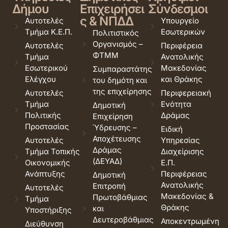
Δήμου
Επιχειρήσει
Σύνδεσμοι
ς & ΝΠΔΔ
Αυτοτελές
Υπουργείο
Τμήμα Κ.Ε.Π.
Εσωτερικών
Πολιτιστικός
Οργανισμός –
Αυτοτελές
Περιφέρεια
ΦΤΜΜ
Τμήμα
Ανατολικής
Εσωτερικού
Μακεδονίας
Συμπαραστάτης
Ελέγχου
και Θράκης
του δημότη και
της επιχείρησης
Αυτοτελές
Περιφερειακή
Τμήμα
Ενότητα
Δημοτική
Πολιτικής
Δράμας
Επιχείρηση
Προστασίας
Ύδρευσης –
Ειδική
Αποχέτευσης
Αυτοτελές
Υπηρεσίας
Δράμας
Τμήμα Τοπικής
Διαχείρισης
(ΔΕΥΑΔ)
Οικονομικής
Ε.Π.
Ανάπτυξης
Περιφέρειας
Δημοτική
Ανατολικής
Επιτροπή
Αυτοτελές
Μακεδονίας &
Πρωτοβάθμιας
Τμήμα
Θράκης
και
Υποστήριξης
Δευτεροβάθμιας
Αποκεντρωμένη
Διεύθυνση