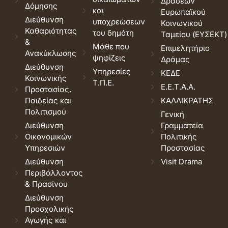
Δράσεων
Δόμησης
και
Ευρωπαϊκού
Διεύθυνση
υποχρεώσεων
Κοινωνικού
Καθαριότητας
του δημότη
Ταμείου (ΕΥΣΕΚΤ)
&
Μάθε που
Επιμελητήριο
Ανακύκλωσης
ψηφίζεις
Δράμας
Διεύθυνση
Υπηρεσίες
ΚΕΔΕ
Κοινωνικής
Τ.Π.Ε.
Ε.Ε.Τ.Α.Α.
Προστασίας,
Παιδείας και
ΚΑΛΛΙΚΡΑΤΗΣ
Πολιτισμού
Γενική
Διεύθυνση
Γραμματεία
Οικονομικών
Πολιτικής
Υπηρεσιών
Προστασίας
Διεύθυνση
Visit Drama
Περιβάλλοντος
& Πρασίνου
Διεύθυνση
Προσχολικής
Αγωγής και