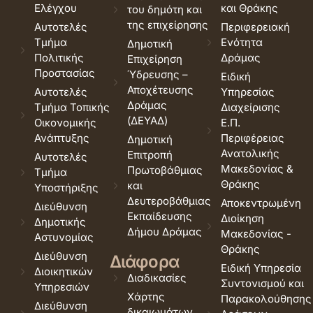
Ελέγχου
και Θράκης
του δημότη και
της επιχείρησης
Αυτοτελές
Περιφερειακή
Τμήμα
Ενότητα
Δημοτική
Πολιτικής
Δράμας
Επιχείρηση
Προστασίας
Ύδρευσης –
Ειδική
Αποχέτευσης
Αυτοτελές
Υπηρεσίας
Δράμας
Τμήμα Τοπικής
Διαχείρισης
(ΔΕΥΑΔ)
Οικονομικής
Ε.Π.
Ανάπτυξης
Περιφέρειας
Δημοτική
Ανατολικής
Επιτροπή
Αυτοτελές
Μακεδονίας &
Πρωτοβάθμιας
Τμήμα
Θράκης
και
Υποστήριξης
Δευτεροβάθμιας
Αποκεντρωμένη
Διεύθυνση
Εκπαίδευσης
Διοίκηση
Δημοτικής
Δήμου Δράμας
Μακεδονίας -
Αστυνομίας
Θράκης
Διεύθυνση
Διάφορα
Ειδική Υπηρεσία
Διοικητικών
Διαδικασίες
Συντονισμού και
Υπηρεσιών
Χάρτης
Παρακολούθησης
Διεύθυνση
δικαιωμάτων