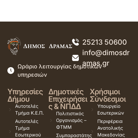
25213 50600
info@dimosdr
amas.gr
Ωράριο λειτουργίας δημοτικών
υπηρεσιών
Υπηρεσίες
Δημοτικές
Χρήσιμοι
Δήμου
Επιχειρήσει
Σύνδεσμοι
ς & ΝΠΔΔ
Αυτοτελές
Υπουργείο
Τμήμα Κ.Ε.Π.
Εσωτερικών
Πολιτιστικός
Οργανισμός –
Αυτοτελές
Περιφέρεια
ΦΤΜΜ
Τμήμα
Ανατολικής
Εσωτερικού
Μακεδονίας
Συμπαραστάτης