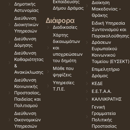
Εκπαίδευσης
Διοίκηση
Δημοτικής
Δήμου Δράμας
Μακεδονίας -
Αστυνομίας
Θράκης
Διεύθυνση
Διάφορα
Ειδική Υπηρεσία
Διοικητικών
Διαδικασίες
Συντονισμού και
Υπηρεσιών
Χάρτης
Παρακολούθησης
Διεύθυνση
δικαιωμάτων
Δράσεων
Δόμησης
και
Ευρωπαϊκού
Διεύθυνση
υποχρεώσεων
Κοινωνικού
Καθαριότητας
του δημότη
Ταμείου (ΕΥΣΕΚΤ)
&
Μάθε που
Επιμελητήριο
Ανακύκλωσης
ψηφίζεις
Δράμας
Διεύθυνση
Υπηρεσίες
ΚΕΔΕ
Κοινωνικής
Τ.Π.Ε.
Ε.Ε.Τ.Α.Α.
Προστασίας,
Παιδείας και
ΚΑΛΛΙΚΡΑΤΗΣ
Πολιτισμού
Γενική
Διεύθυνση
Γραμματεία
Οικονομικών
Πολιτικής
Υπηρεσιών
Προστασίας