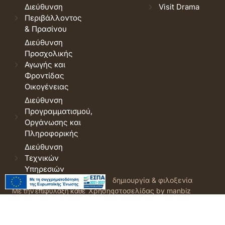
Διεύθυνση
Visit Drama
Περιβάλλοντος
& Πρασίνου
Διεύθυνση
Προσχολικής
Αγωγής και
Φροντίδας
Οικογένειας
Διεύθυνση
Προγραμματισμού,
Οργάνωσης και
Πληροφορικής
Διεύθυνση
Τεχνικών
Υπηρεσιών
© 2026 Δήμος Δράμας.
Όροι
δημιουργία & φιλοξενία
Με την επιφύλαξη κάθε
Χρήσης
ιστοσελίδας by manbiz
νόμιμου δικαιώματος.