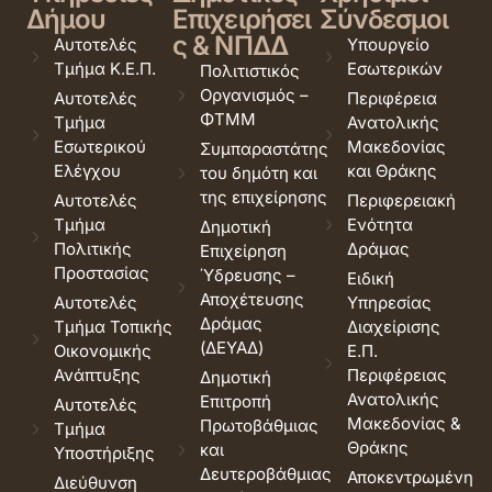
Δήμου
Επιχειρήσει
Σύνδεσμοι
ς & ΝΠΔΔ
Αυτοτελές
Υπουργείο
Τμήμα Κ.Ε.Π.
Εσωτερικών
Πολιτιστικός
Οργανισμός –
Αυτοτελές
Περιφέρεια
ΦΤΜΜ
Τμήμα
Ανατολικής
Εσωτερικού
Μακεδονίας
Συμπαραστάτης
Ελέγχου
και Θράκης
του δημότη και
της επιχείρησης
Αυτοτελές
Περιφερειακή
Τμήμα
Ενότητα
Δημοτική
Πολιτικής
Δράμας
Επιχείρηση
Προστασίας
Ύδρευσης –
Ειδική
Αποχέτευσης
Αυτοτελές
Υπηρεσίας
Δράμας
Τμήμα Τοπικής
Διαχείρισης
(ΔΕΥΑΔ)
Οικονομικής
Ε.Π.
Ανάπτυξης
Περιφέρειας
Δημοτική
Ανατολικής
Επιτροπή
Αυτοτελές
Μακεδονίας &
Πρωτοβάθμιας
Τμήμα
Θράκης
και
Υποστήριξης
Δευτεροβάθμιας
Αποκεντρωμένη
Διεύθυνση