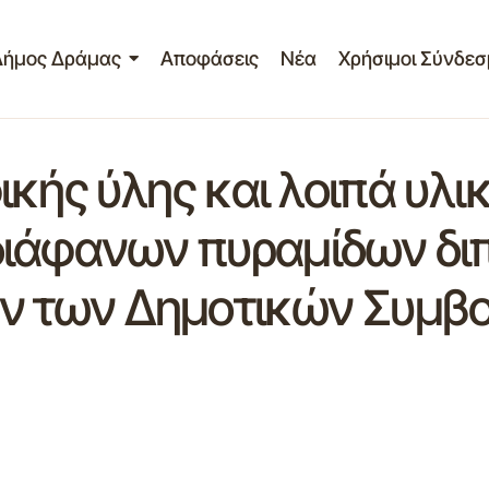
Δήμος Δράμας
Αποφάσεις
Νέα
Χρήσιμοι Σύνδεσ
κής ύλης και λοιπά υλι
ιάφανων πυραμίδων διπ
 των Δημοτικών Συμβο