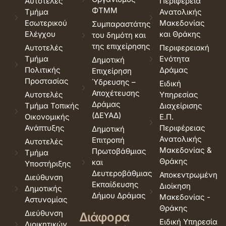
Αυτοτελές
Περιφέρεια
ΦΤΜΜ
Τμήμα
Ανατολικής
Εσωτερικού
Μακεδονίας
Συμπαραστάτης
Ελέγχου
και Θράκης
του δημότη και
της επιχείρησης
Αυτοτελές
Περιφερειακή
Τμήμα
Ενότητα
Δημοτική
Πολιτικής
Δράμας
Επιχείρηση
Προστασίας
Ύδρευσης –
Ειδική
Αποχέτευσης
Αυτοτελές
Υπηρεσίας
Δράμας
Τμήμα Τοπικής
Διαχείρισης
(ΔΕΥΑΔ)
Οικονομικής
Ε.Π.
Ανάπτυξης
Περιφέρειας
Δημοτική
Ανατολικής
Επιτροπή
Αυτοτελές
Μακεδονίας &
Πρωτοβάθμιας
Τμήμα
Θράκης
και
Υποστήριξης
Δευτεροβάθμιας
Αποκεντρωμένη
Διεύθυνση
Εκπαίδευσης
Διοίκηση
Δημοτικής
Δήμου Δράμας
Μακεδονίας -
Αστυνομίας
Θράκης
Διεύθυνση
Διάφορα
Ειδική Υπηρεσία
Διοικητικών