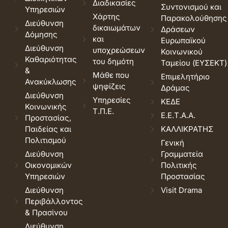
Διαδικασίες
Συντονισμού και
Υπηρεσιών
Χάρτης
Παρακολούθησης
Διεύθυνση
δικαιωμάτων
Δράσεων
Δόμησης
και
Ευρωπαϊκού
Διεύθυνση
υποχρεώσεων
Κοινωνικού
Καθαριότητας
του δημότη
Ταμείου (ΕΥΣΕΚΤ)
&
Μάθε που
Επιμελητήριο
Ανακύκλωσης
ψηφίζεις
Δράμας
Διεύθυνση
Υπηρεσίες
ΚΕΔΕ
Κοινωνικής
Τ.Π.Ε.
Ε.Ε.Τ.Α.Α.
Προστασίας,
Παιδείας και
ΚΑΛΛΙΚΡΑΤΗΣ
Πολιτισμού
Γενική
Διεύθυνση
Γραμματεία
Οικονομικών
Πολιτικής
Υπηρεσιών
Προστασίας
Διεύθυνση
Visit Drama
Περιβάλλοντος
& Πρασίνου
Διεύθυνση