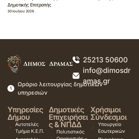
Δημοτικής Επιτροπής
30 Ιουλίου 2026
25213 50600
info@dimosdr
amas.gr
Ωράριο λειτουργίας δημοτικών
υπηρεσιών
Υπηρεσίες
Δημοτικές
Χρήσιμοι
Δήμου
Επιχειρήσει
Σύνδεσμοι
ς & ΝΠΔΔ
Αυτοτελές
Υπουργείο
Τμήμα Κ.Ε.Π.
Εσωτερικών
Πολιτιστικός
Οργανισμός –