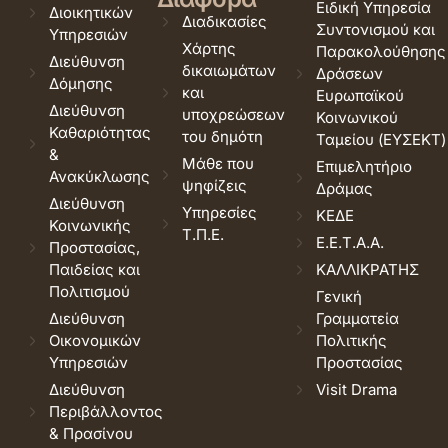
Ειδική Υπηρεσία
Διοικητικών
Διαδικασίες
Συντονισμού και
Υπηρεσιών
Χάρτης
Παρακολούθησης
Διεύθυνση
δικαιωμάτων
Δράσεων
Δόμησης
και
Ευρωπαϊκού
Διεύθυνση
υποχρεώσεων
Κοινωνικού
Καθαριότητας
του δημότη
Ταμείου (ΕΥΣΕΚΤ)
&
Μάθε που
Επιμελητήριο
Ανακύκλωσης
ψηφίζεις
Δράμας
Διεύθυνση
Υπηρεσίες
ΚΕΔΕ
Κοινωνικής
Τ.Π.Ε.
Ε.Ε.Τ.Α.Α.
Προστασίας,
Παιδείας και
ΚΑΛΛΙΚΡΑΤΗΣ
Πολιτισμού
Γενική
Διεύθυνση
Γραμματεία
Οικονομικών
Πολιτικής
Υπηρεσιών
Προστασίας
Διεύθυνση
Visit Drama
Περιβάλλοντος
& Πρασίνου