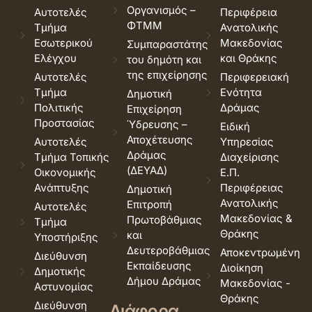
Οργανισμός –
Αυτοτελές
Περιφέρεια
ΦΤΜΜ
Τμήμα
Ανατολικής
Εσωτερικού
Μακεδονίας
Συμπαραστάτης
Ελέγχου
και Θράκης
του δημότη και
της επιχείρησης
Αυτοτελές
Περιφερειακή
Τμήμα
Ενότητα
Δημοτική
Πολιτικής
Δράμας
Επιχείρηση
Προστασίας
Ύδρευσης –
Ειδική
Αποχέτευσης
Αυτοτελές
Υπηρεσίας
Δράμας
Τμήμα Τοπικής
Διαχείρισης
(ΔΕΥΑΔ)
Οικονομικής
Ε.Π.
Ανάπτυξης
Περιφέρειας
Δημοτική
Ανατολικής
Επιτροπή
Αυτοτελές
Μακεδονίας &
Πρωτοβάθμιας
Τμήμα
Θράκης
και
Υποστήριξης
Δευτεροβάθμιας
Αποκεντρωμένη
Διεύθυνση
Εκπαίδευσης
Διοίκηση
Δημοτικής
Δήμου Δράμας
Μακεδονίας -
Αστυνομίας
Θράκης
Διεύθυνση
Διάφορα