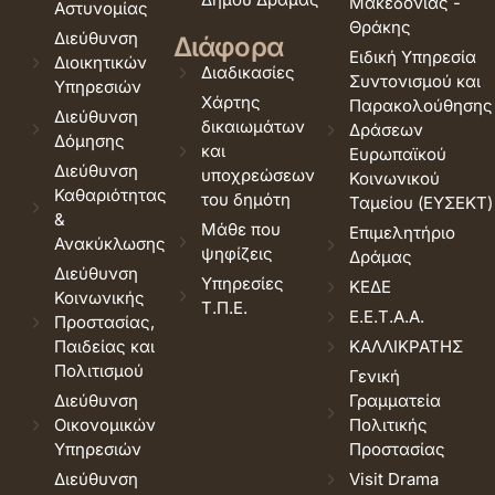
Μακεδονίας -
Αστυνομίας
Θράκης
Διεύθυνση
Διάφορα
Ειδική Υπηρεσία
Διοικητικών
Διαδικασίες
Συντονισμού και
Υπηρεσιών
Χάρτης
Παρακολούθησης
Διεύθυνση
δικαιωμάτων
Δράσεων
Δόμησης
και
Ευρωπαϊκού
Διεύθυνση
υποχρεώσεων
Κοινωνικού
Καθαριότητας
του δημότη
Ταμείου (ΕΥΣΕΚΤ)
&
Μάθε που
Επιμελητήριο
Ανακύκλωσης
ψηφίζεις
Δράμας
Διεύθυνση
Υπηρεσίες
ΚΕΔΕ
Κοινωνικής
Τ.Π.Ε.
Ε.Ε.Τ.Α.Α.
Προστασίας,
Παιδείας και
ΚΑΛΛΙΚΡΑΤΗΣ
Πολιτισμού
Γενική
Διεύθυνση
Γραμματεία
Οικονομικών
Πολιτικής
Υπηρεσιών
Προστασίας
Διεύθυνση
Visit Drama