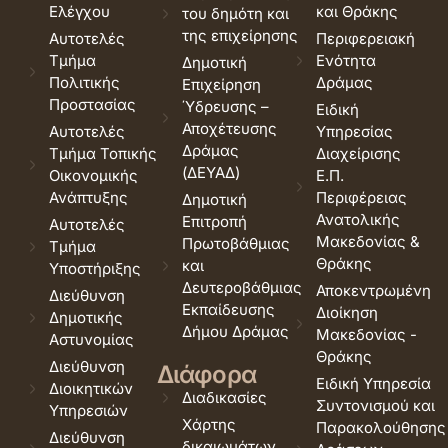
Ελέγχου
και Θράκης
του δημότη και
της επιχείρησης
Αυτοτελές
Περιφερειακή
Τμήμα
Ενότητα
Δημοτική
Πολιτικής
Δράμας
Επιχείρηση
Προστασίας
Ύδρευσης –
Ειδική
Αποχέτευσης
Αυτοτελές
Υπηρεσίας
Δράμας
Τμήμα Τοπικής
Διαχείρισης
(ΔΕΥΑΔ)
Οικονομικής
Ε.Π.
Ανάπτυξης
Περιφέρειας
Δημοτική
Ανατολικής
Επιτροπή
Αυτοτελές
Μακεδονίας &
Πρωτοβάθμιας
Τμήμα
Θράκης
και
Υποστήριξης
Δευτεροβάθμιας
Αποκεντρωμένη
Διεύθυνση
Εκπαίδευσης
Διοίκηση
Δημοτικής
Δήμου Δράμας
Μακεδονίας -
Αστυνομίας
Θράκης
Διεύθυνση
Διάφορα
Ειδική Υπηρεσία
Διοικητικών
Διαδικασίες
Συντονισμού και
Υπηρεσιών
Χάρτης
Παρακολούθησης
Διεύθυνση
δικαιωμάτων