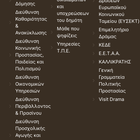
Δράσεων
Δόμησης
και
Ευρωπαϊκού
Διεύθυνση
υποχρεώσεων
Κοινωνικού
Καθαριότητας
του δημότη
Ταμείου (ΕΥΣΕΚΤ)
&
Μάθε που
Επιμελητήριο
Ανακύκλωσης
ψηφίζεις
Δράμας
Διεύθυνση
Υπηρεσίες
ΚΕΔΕ
Κοινωνικής
Τ.Π.Ε.
Ε.Ε.Τ.Α.Α.
Προστασίας,
Παιδείας και
ΚΑΛΛΙΚΡΑΤΗΣ
Πολιτισμού
Γενική
Διεύθυνση
Γραμματεία
Οικονομικών
Πολιτικής
Υπηρεσιών
Προστασίας
Διεύθυνση
Visit Drama
Περιβάλλοντος
& Πρασίνου
Διεύθυνση
Προσχολικής
Αγωγής και