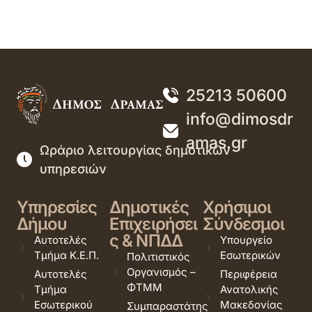
25213 50600
info@dimosdr
amas.gr
Ωράριο λειτουργίας δημοτικών
υπηρεσιών
Υπηρεσίες
Δημοτικές
Χρήσιμοι
Δήμου
Επιχειρήσει
Σύνδεσμοι
ς & ΝΠΔΔ
Αυτοτελές
Υπουργείο
Τμήμα Κ.Ε.Π.
Εσωτερικών
Πολιτιστικός
Οργανισμός –
Αυτοτελές
Περιφέρεια
ΦΤΜΜ
Τμήμα
Ανατολικής
Εσωτερικού
Μακεδονίας
Συμπαραστάτης