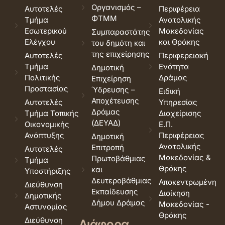
Οργανισμός –
Αυτοτελές
Περιφέρεια
ΦΤΜΜ
Τμήμα
Ανατολικής
Εσωτερικού
Μακεδονίας
Συμπαραστάτης
Ελέγχου
και Θράκης
του δημότη και
της επιχείρησης
Αυτοτελές
Περιφερειακή
Τμήμα
Ενότητα
Δημοτική
Πολιτικής
Δράμας
Επιχείρηση
Προστασίας
Ύδρευσης –
Ειδική
Αποχέτευσης
Αυτοτελές
Υπηρεσίας
Δράμας
Τμήμα Τοπικής
Διαχείρισης
(ΔΕΥΑΔ)
Οικονομικής
Ε.Π.
Ανάπτυξης
Περιφέρειας
Δημοτική
Ανατολικής
Επιτροπή
Αυτοτελές
Μακεδονίας &
Πρωτοβάθμιας
Τμήμα
Θράκης
και
Υποστήριξης
Δευτεροβάθμιας
Αποκεντρωμένη
Διεύθυνση
Εκπαίδευσης
Διοίκηση
Δημοτικής
Δήμου Δράμας
Μακεδονίας -
Αστυνομίας
Θράκης
Διεύθυνση
Διάφορα