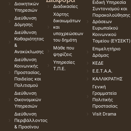
Ειδική Υπηρεσία
Διοικητικών
Διαδικασίες
Συντονισμού και
Υπηρεσιών
Χάρτης
Παρακολούθησης
Διεύθυνση
δικαιωμάτων
Δράσεων
Δόμησης
και
Ευρωπαϊκού
Διεύθυνση
υποχρεώσεων
Κοινωνικού
Καθαριότητας
του δημότη
Ταμείου (ΕΥΣΕΚΤ)
&
Μάθε που
Επιμελητήριο
Ανακύκλωσης
ψηφίζεις
Δράμας
Διεύθυνση
Υπηρεσίες
ΚΕΔΕ
Κοινωνικής
Τ.Π.Ε.
Ε.Ε.Τ.Α.Α.
Προστασίας,
Παιδείας και
ΚΑΛΛΙΚΡΑΤΗΣ
Πολιτισμού
Γενική
Διεύθυνση
Γραμματεία
Οικονομικών
Πολιτικής
Υπηρεσιών
Προστασίας
Διεύθυνση
Visit Drama
Περιβάλλοντος
& Πρασίνου