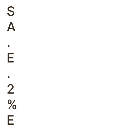
S
A
.
E
.
2
%
Ε