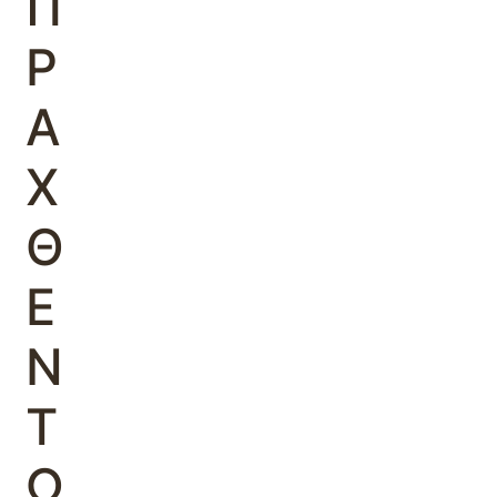
Π
Ρ
Α
Χ
Θ
Ε
Ν
Τ
Ω