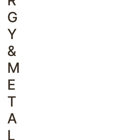
R
G
Y
&
M
E
T
A
L