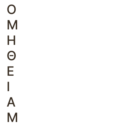
Ο
Μ
Η
Θ
Ε
Ι
Α
M