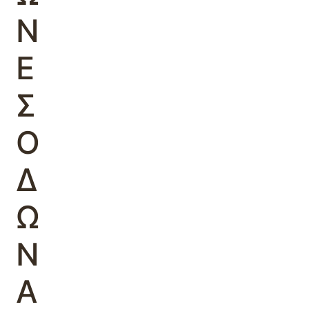
Ν
Ε
Σ
Ο
Δ
Ω
Ν
Α