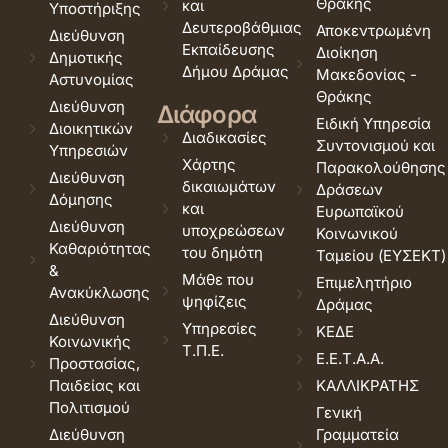
Θράκης
και
Υποστήριξης
Δευτεροβάθμιας
Αποκεντρωμένη
Διεύθυνση
Εκπαίδευσης
Διοίκηση
Δημοτικής
Δήμου Δράμας
Μακεδονίας -
Αστυνομίας
Θράκης
Διεύθυνση
Διάφορα
Ειδική Υπηρεσία
Διοικητικών
Διαδικασίες
Συντονισμού και
Υπηρεσιών
Χάρτης
Παρακολούθησης
Διεύθυνση
δικαιωμάτων
Δράσεων
Δόμησης
και
Ευρωπαϊκού
Διεύθυνση
υποχρεώσεων
Κοινωνικού
Καθαριότητας
του δημότη
Ταμείου (ΕΥΣΕΚΤ)
&
Μάθε που
Επιμελητήριο
Ανακύκλωσης
ψηφίζεις
Δράμας
Διεύθυνση
Υπηρεσίες
ΚΕΔΕ
Κοινωνικής
Τ.Π.Ε.
Ε.Ε.Τ.Α.Α.
Προστασίας,
Παιδείας και
ΚΑΛΛΙΚΡΑΤΗΣ
Πολιτισμού
Γενική
Διεύθυνση
Γραμματεία