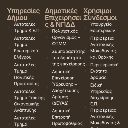
Υπηρεσίες
Δημοτικές
Χρήσιμοι
Δήμου
Επιχειρήσει
Σύνδεσμοι
ς & ΝΠΔΔ
Αυτοτελές
Υπουργείο
Τμήμα Κ.Ε.Π.
Εσωτερικών
Πολιτιστικός
Οργανισμός –
Αυτοτελές
Περιφέρεια
ΦΤΜΜ
Τμήμα
Ανατολικής
Εσωτερικού
Μακεδονίας
Συμπαραστάτης
Ελέγχου
και Θράκης
του δημότη και
της επιχείρησης
Αυτοτελές
Περιφερειακή
Τμήμα
Ενότητα
Δημοτική
Πολιτικής
Δράμας
Επιχείρηση
Προστασίας
Ύδρευσης –
Ειδική
Αποχέτευσης
Αυτοτελές
Υπηρεσίας
Δράμας
Τμήμα Τοπικής
Διαχείρισης
(ΔΕΥΑΔ)
Οικονομικής
Ε.Π.
Ανάπτυξης
Περιφέρειας
Δημοτική
Ανατολικής
Επιτροπή
Αυτοτελές
Μακεδονίας &
Πρωτοβάθμιας
Τμήμα