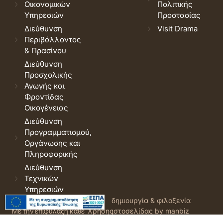
Οικονομικών
Πολιτικής
Υπηρεσιών
Προστασίας
Διεύθυνση
Visit Drama
Περιβάλλοντος
& Πρασίνου
Διεύθυνση
Προσχολικής
Αγωγής και
Φροντίδας
Οικογένειας
Διεύθυνση
Προγραμματισμού,
Οργάνωσης και
Πληροφορικής
Διεύθυνση
Τεχνικών
Υπηρεσιών
© 2026 Δήμος Δράμας.
Όροι
δημιουργία & φιλοξενία
Με την επιφύλαξη κάθε
Χρήσης
ιστοσελίδας by manbiz
νόμιμου δικαιώματος.