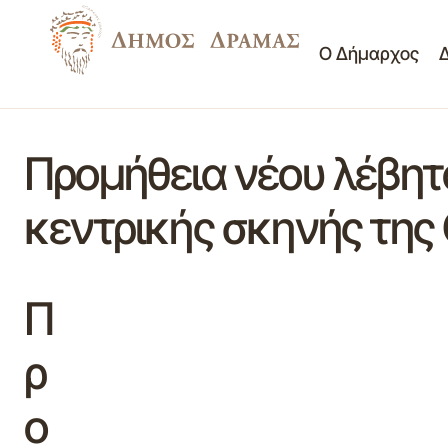
Ο Δήμαρχος
Προμήθεια νέου λέβητ
κεντρικής σκηνής της
Π
ρ
ο