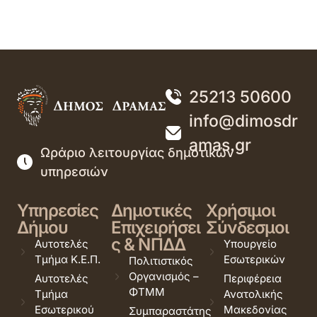
25213 50600
info@dimosdr
amas.gr
Ωράριο λειτουργίας δημοτικών
υπηρεσιών
Υπηρεσίες
Δημοτικές
Χρήσιμοι
Δήμου
Επιχειρήσει
Σύνδεσμοι
ς & ΝΠΔΔ
Αυτοτελές
Υπουργείο
Τμήμα Κ.Ε.Π.
Εσωτερικών
Πολιτιστικός
Οργανισμός –
Αυτοτελές
Περιφέρεια
ΦΤΜΜ
Τμήμα
Ανατολικής
Εσωτερικού
Μακεδονίας
Συμπαραστάτης