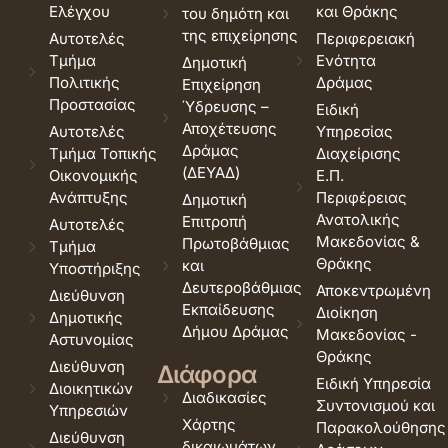
Ελέγχου
και Θράκης
του δημότη και
της επιχείρησης
Αυτοτελές
Περιφερειακή
Τμήμα
Ενότητα
Δημοτική
Πολιτικής
Δράμας
Επιχείρηση
Προστασίας
Ύδρευσης –
Ειδική
Αποχέτευσης
Αυτοτελές
Υπηρεσίας
Δράμας
Τμήμα Τοπικής
Διαχείρισης
(ΔΕΥΑΔ)
Οικονομικής
Ε.Π.
Ανάπτυξης
Περιφέρειας
Δημοτική
Ανατολικής
Επιτροπή
Αυτοτελές
Μακεδονίας &
Πρωτοβάθμιας
Τμήμα
Θράκης
και
Υποστήριξης
Δευτεροβάθμιας
Αποκεντρωμένη
Διεύθυνση
Εκπαίδευσης
Διοίκηση
Δημοτικής
Δήμου Δράμας
Μακεδονίας -
Αστυνομίας
Θράκης
Διεύθυνση
Διάφορα
Ειδική Υπηρεσία
Διοικητικών
Διαδικασίες
Συντονισμού και
Υπηρεσιών
Χάρτης
Παρακολούθησης
Διεύθυνση
δικαιωμάτων