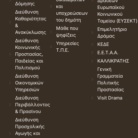
Δράσεων
Δόμησης
και
Ευρωπαϊκού
Διεύθυνση
υποχρεώσεων
Κοινωνικού
Καθαριότητας
του δημότη
Ταμείου (ΕΥΣΕΚΤ)
&
Μάθε που
Επιμελητήριο
Ανακύκλωσης
ψηφίζεις
Δράμας
Διεύθυνση
Υπηρεσίες
ΚΕΔΕ
Κοινωνικής
Τ.Π.Ε.
Ε.Ε.Τ.Α.Α.
Προστασίας,
Παιδείας και
ΚΑΛΛΙΚΡΑΤΗΣ
Πολιτισμού
Γενική
Διεύθυνση
Γραμματεία
Οικονομικών
Πολιτικής
Υπηρεσιών
Προστασίας
Διεύθυνση
Visit Drama
Περιβάλλοντος
& Πρασίνου
Διεύθυνση
Προσχολικής
Αγωγής και