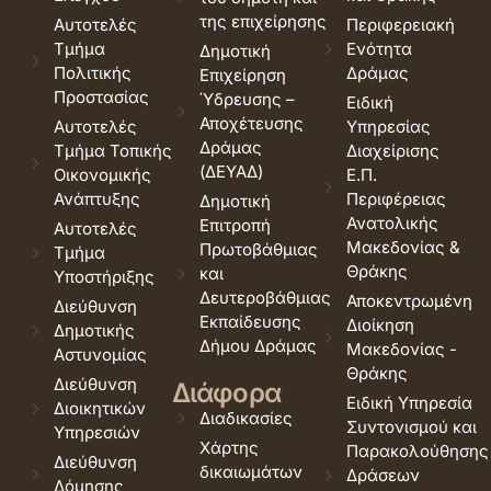
της επιχείρησης
Αυτοτελές
Περιφερειακή
Τμήμα
Ενότητα
Δημοτική
Πολιτικής
Δράμας
Επιχείρηση
Προστασίας
Ύδρευσης –
Ειδική
Αποχέτευσης
Αυτοτελές
Υπηρεσίας
Δράμας
Τμήμα Τοπικής
Διαχείρισης
(ΔΕΥΑΔ)
Οικονομικής
Ε.Π.
Ανάπτυξης
Περιφέρειας
Δημοτική
Ανατολικής
Επιτροπή
Αυτοτελές
Μακεδονίας &
Πρωτοβάθμιας
Τμήμα
Θράκης
και
Υποστήριξης
Δευτεροβάθμιας
Αποκεντρωμένη
Διεύθυνση
Εκπαίδευσης
Διοίκηση
Δημοτικής
Δήμου Δράμας
Μακεδονίας -
Αστυνομίας
Θράκης
Διεύθυνση
Διάφορα
Ειδική Υπηρεσία
Διοικητικών
Διαδικασίες
Συντονισμού και
Υπηρεσιών
Χάρτης
Παρακολούθησης
Διεύθυνση
δικαιωμάτων
Δράσεων
Δόμησης