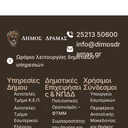
25213 50600
info@dimosdr
amas.gr
Ωράριο λειτουργίας δημοτικών
υπηρεσιών
Υπηρεσίες
Δημοτικές
Χρήσιμοι
Δήμου
Επιχειρήσει
Σύνδεσμοι
ς & ΝΠΔΔ
Αυτοτελές
Υπουργείο
Τμήμα Κ.Ε.Π.
Εσωτερικών
Πολιτιστικός
Οργανισμός –
Αυτοτελές
Περιφέρεια
ΦΤΜΜ
Τμήμα
Ανατολικής
Εσωτερικού
Μακεδονίας
Συμπαραστάτης
Ελέγχου
και Θράκης
του δημότη και