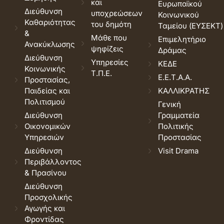
και
Ευρωπαϊκού
Διεύθυνση
υποχρεώσεων
Κοινωνικού
Καθαριότητας
του δημότη
Ταμείου (ΕΥΣΕΚΤ)
&
Μάθε που
Επιμελητήριο
Ανακύκλωσης
ψηφίζεις
Δράμας
Διεύθυνση
Υπηρεσίες
ΚΕΔΕ
Κοινωνικής
Τ.Π.Ε.
Ε.Ε.Τ.Α.Α.
Προστασίας,
Παιδείας και
ΚΑΛΛΙΚΡΑΤΗΣ
Πολιτισμού
Γενική
Διεύθυνση
Γραμματεία
Οικονομικών
Πολιτικής
Υπηρεσιών
Προστασίας
Διεύθυνση
Visit Drama
Περιβάλλοντος
& Πρασίνου
Διεύθυνση
Προσχολικής
Αγωγής και
Φροντίδας