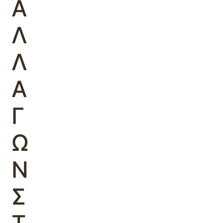
Α
Λ
Λ
Α
Γ
Ω
Ν
Σ