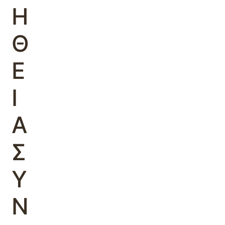
Η
Θ
Ε
Ι
Α
Σ
Υ
Ν