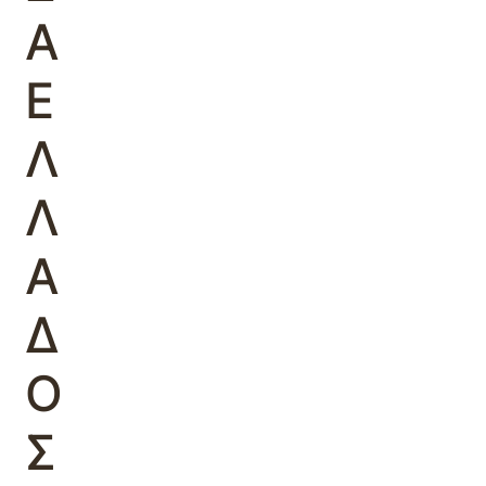
Α
Ε
Λ
Λ
Α
Δ
Ο
Σ