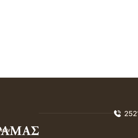
252
σιών