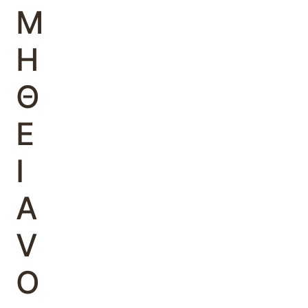
Μ
Η
Θ
Ε
Ι
Α
V
O