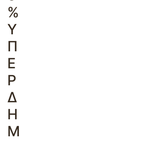
%
Υ
Π
Ε
Ρ
Δ
Η
Μ