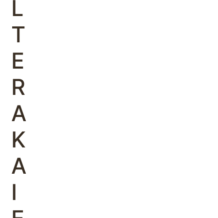
L
T
E
R
A
Κ
Α
Ι