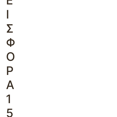
Ε
Ι
Σ
Φ
Ο
Ρ
Α
1
5