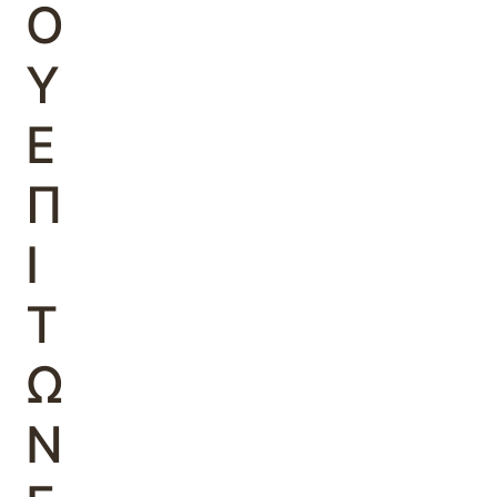
Ο
Υ
Ε
Π
Ι
Τ
Ω
Ν