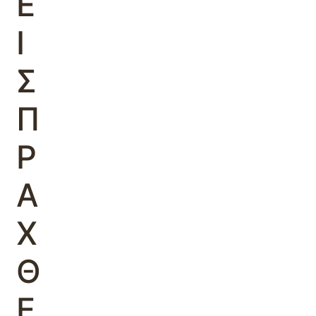
Ε
Ι
Σ
Π
Ρ
Α
Χ
Θ
Ε