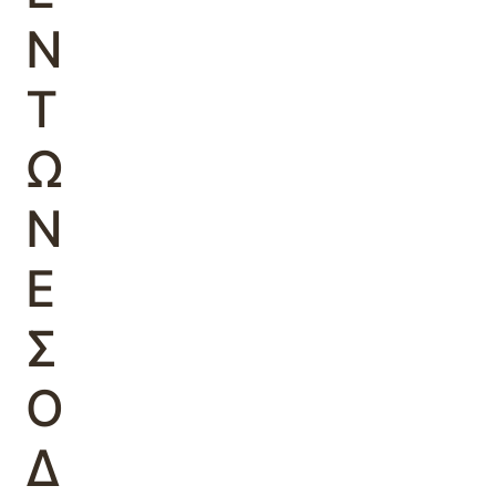
Ν
Τ
Ω
Ν
Ε
Σ
Ο
Δ