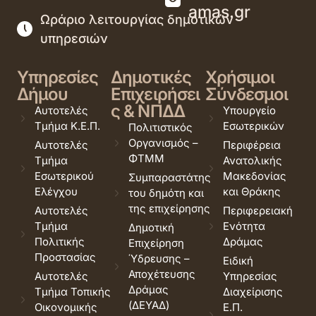
amas.gr
Ωράριο λειτουργίας δημοτικών
υπηρεσιών
Υπηρεσίες
Δημοτικές
Χρήσιμοι
Δήμου
Επιχειρήσει
Σύνδεσμοι
ς & ΝΠΔΔ
Αυτοτελές
Υπουργείο
Τμήμα Κ.Ε.Π.
Εσωτερικών
Πολιτιστικός
Οργανισμός –
Αυτοτελές
Περιφέρεια
ΦΤΜΜ
Τμήμα
Ανατολικής
Εσωτερικού
Μακεδονίας
Συμπαραστάτης
Ελέγχου
και Θράκης
του δημότη και
της επιχείρησης
Αυτοτελές
Περιφερειακή
Τμήμα
Ενότητα
Δημοτική
Πολιτικής
Δράμας
Επιχείρηση
Προστασίας
Ύδρευσης –
Ειδική
Αποχέτευσης
Αυτοτελές
Υπηρεσίας
Δράμας
Τμήμα Τοπικής
Διαχείρισης
(ΔΕΥΑΔ)
Οικονομικής
Ε.Π.