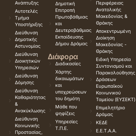
Ανάπτυξης
Περιφέρειας
Δημοτική
Ανατολικής
Επιτροπή
Αυτοτελές
Μακεδονίας &
Πρωτοβάθμιας
Τμήμα
Θράκης
και
Υποστήριξης
Δευτεροβάθμιας
Αποκεντρωμένη
Διεύθυνση
Εκπαίδευσης
Διοίκηση
Δημοτικής
Δήμου Δράμας
Μακεδονίας -
Αστυνομίας
Θράκης
Διεύθυνση
Διάφορα
Ειδική Υπηρεσία
Διοικητικών
Διαδικασίες
Συντονισμού και
Υπηρεσιών
Χάρτης
Παρακολούθησης
Διεύθυνση
δικαιωμάτων
Δράσεων
Δόμησης
και
Ευρωπαϊκού
Διεύθυνση
υποχρεώσεων
Κοινωνικού
Καθαριότητας
του δημότη
Ταμείου (ΕΥΣΕΚΤ)
&
Μάθε που
Επιμελητήριο
Ανακύκλωσης
ψηφίζεις
Δράμας
Διεύθυνση
Υπηρεσίες
ΚΕΔΕ
Κοινωνικής
Τ.Π.Ε.
Ε.Ε.Τ.Α.Α.
Προστασίας,