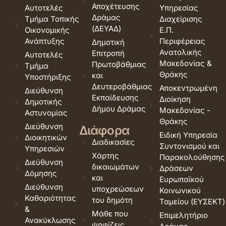
Αποχέτευσης
Αυτοτελές
Υπηρεσίας
Δράμας
Τμήμα Τοπικής
Διαχείρισης
(ΔΕΥΑΔ)
Οικονομικής
Ε.Π.
Ανάπτυξης
Περιφέρειας
Δημοτική
Ανατολικής
Επιτροπή
Αυτοτελές
Μακεδονίας &
Πρωτοβάθμιας
Τμήμα
Θράκης
και
Υποστήριξης
Δευτεροβάθμιας
Αποκεντρωμένη
Διεύθυνση
Εκπαίδευσης
Διοίκηση
Δημοτικής
Δήμου Δράμας
Μακεδονίας -
Αστυνομίας
Θράκης
Διεύθυνση
Διάφορα
Ειδική Υπηρεσία
Διοικητικών
Διαδικασίες
Συντονισμού και
Υπηρεσιών
Χάρτης
Παρακολούθησης
Διεύθυνση
δικαιωμάτων
Δράσεων
Δόμησης
και
Ευρωπαϊκού
Διεύθυνση
υποχρεώσεων
Κοινωνικού
Καθαριότητας
του δημότη
Ταμείου (ΕΥΣΕΚΤ)
&
Μάθε που
Επιμελητήριο
Ανακύκλωσης
ψηφίζεις