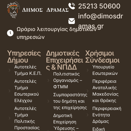
25213 50600
info@dimosdr
amas.gr
Ωράριο λειτουργίας δημοτικών
υπηρεσιών
Υπηρεσίες
Δημοτικές
Χρήσιμοι
Δήμου
Επιχειρήσει
Σύνδεσμοι
ς & ΝΠΔΔ
Αυτοτελές
Υπουργείο
Τμήμα Κ.Ε.Π.
Εσωτερικών
Πολιτιστικός
Οργανισμός –
Αυτοτελές
Περιφέρεια
ΦΤΜΜ
Τμήμα
Ανατολικής
Εσωτερικού
Μακεδονίας
Συμπαραστάτης
Ελέγχου
και Θράκης
του δημότη και
της επιχείρησης
Αυτοτελές
Περιφερειακή
Τμήμα
Ενότητα
Δημοτική
Πολιτικής
Δράμας
Επιχείρηση
Προστασίας
Ύδρευσης –
Ειδική