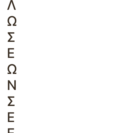
Λ
Ω
Σ
Ε
Ω
Ν
Σ
Ε