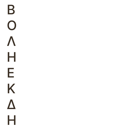
Β
Ο
Λ
Η
Ε
Κ
Δ
Η