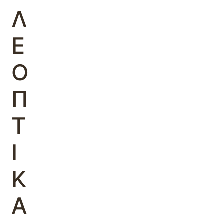
Λ
Ε
Ο
Π
Τ
Ι
Κ
Α