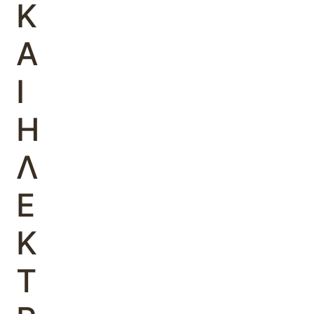
Κ
Α
Ι
Η
Λ
Ε
Κ
Τ