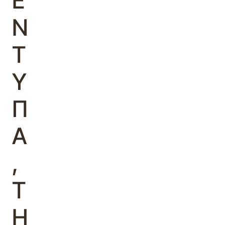
Ε
Ν
Τ
Υ
Π
Α
,
Τ
Η