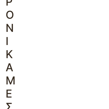
Ρ
Ο
Ν
Ι
Κ
Α
Μ
Ε
Σ