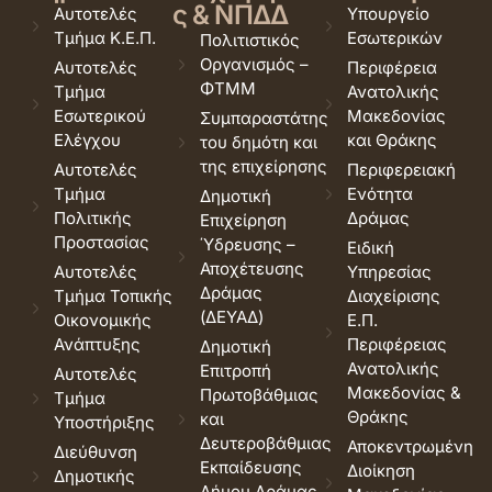
ς & ΝΠΔΔ
Αυτοτελές
Υπουργείο
Τμήμα Κ.Ε.Π.
Εσωτερικών
Πολιτιστικός
Οργανισμός –
Αυτοτελές
Περιφέρεια
ΦΤΜΜ
Τμήμα
Ανατολικής
Εσωτερικού
Μακεδονίας
Συμπαραστάτης
Ελέγχου
και Θράκης
του δημότη και
της επιχείρησης
Αυτοτελές
Περιφερειακή
Τμήμα
Ενότητα
Δημοτική
Πολιτικής
Δράμας
Επιχείρηση
Προστασίας
Ύδρευσης –
Ειδική
Αποχέτευσης
Αυτοτελές
Υπηρεσίας
Δράμας
Τμήμα Τοπικής
Διαχείρισης
(ΔΕΥΑΔ)
Οικονομικής
Ε.Π.
Ανάπτυξης
Περιφέρειας
Δημοτική
Ανατολικής
Επιτροπή
Αυτοτελές
Μακεδονίας &
Πρωτοβάθμιας
Τμήμα
Θράκης
και
Υποστήριξης
Δευτεροβάθμιας
Αποκεντρωμένη
Διεύθυνση
Εκπαίδευσης
Διοίκηση
Δημοτικής
Δήμου Δράμας