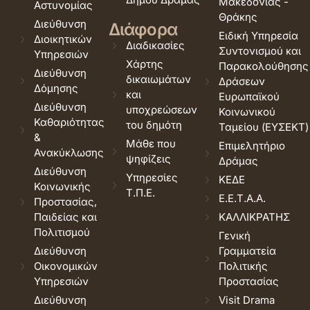
Μακεδονίας -
Αστυνομίας
Θράκης
Διεύθυνση
Διάφορα
Ειδική Υπηρεσία
Διοικητικών
Διαδικασίες
Συντονισμού και
Υπηρεσιών
Χάρτης
Παρακολούθησης
Διεύθυνση
δικαιωμάτων
Δράσεων
Δόμησης
και
Ευρωπαϊκού
Διεύθυνση
υποχρεώσεων
Κοινωνικού
Καθαριότητας
του δημότη
Ταμείου (ΕΥΣΕΚΤ)
&
Μάθε που
Επιμελητήριο
Ανακύκλωσης
ψηφίζεις
Δράμας
Διεύθυνση
Υπηρεσίες
ΚΕΔΕ
Κοινωνικής
Τ.Π.Ε.
Ε.Ε.Τ.Α.Α.
Προστασίας,
Παιδείας και
ΚΑΛΛΙΚΡΑΤΗΣ
Πολιτισμού
Γενική
Διεύθυνση
Γραμματεία
Οικονομικών
Πολιτικής
Υπηρεσιών
Προστασίας
Διεύθυνση
Visit Drama