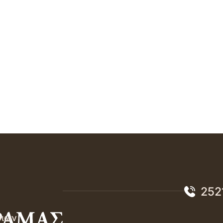
252
σιών