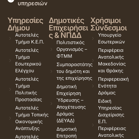
υπηρεσιών
Υπηρεσίες
Δημοτικές
Χρήσιμοι
Δήμου
Επιχειρήσει
Σύνδεσμοι
ς & ΝΠΔΔ
Αυτοτελές
Υπουργείο
Τμήμα Κ.Ε.Π.
Εσωτερικών
Πολιτιστικός
Οργανισμός –
Αυτοτελές
Περιφέρεια
ΦΤΜΜ
Τμήμα
Ανατολικής
Εσωτερικού
Μακεδονίας
Συμπαραστάτης
Ελέγχου
και Θράκης
του δημότη και
της επιχείρησης
Αυτοτελές
Περιφερειακή
Τμήμα
Ενότητα
Δημοτική
Πολιτικής
Δράμας
Επιχείρηση
Προστασίας
Ύδρευσης –
Ειδική
Αποχέτευσης
Αυτοτελές
Υπηρεσίας
Δράμας
Τμήμα Τοπικής
Διαχείρισης
(ΔΕΥΑΔ)
Οικονομικής
Ε.Π.
Ανάπτυξης
Περιφέρειας
Δημοτική
Ανατολικής
Επιτροπή
Αυτοτελές