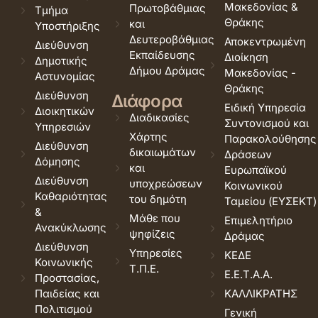
Μακεδονίας &
Πρωτοβάθμιας
Τμήμα
Θράκης
και
Υποστήριξης
Δευτεροβάθμιας
Αποκεντρωμένη
Διεύθυνση
Εκπαίδευσης
Διοίκηση
Δημοτικής
Δήμου Δράμας
Μακεδονίας -
Αστυνομίας
Θράκης
Διεύθυνση
Διάφορα
Ειδική Υπηρεσία
Διοικητικών
Διαδικασίες
Συντονισμού και
Υπηρεσιών
Χάρτης
Παρακολούθησης
Διεύθυνση
δικαιωμάτων
Δράσεων
Δόμησης
και
Ευρωπαϊκού
Διεύθυνση
υποχρεώσεων
Κοινωνικού
Καθαριότητας
του δημότη
Ταμείου (ΕΥΣΕΚΤ)
&
Μάθε που
Επιμελητήριο
Ανακύκλωσης
ψηφίζεις
Δράμας
Διεύθυνση
Υπηρεσίες
ΚΕΔΕ
Κοινωνικής
Τ.Π.Ε.
Ε.Ε.Τ.Α.Α.
Προστασίας,
Παιδείας και
ΚΑΛΛΙΚΡΑΤΗΣ
Πολιτισμού
Γενική