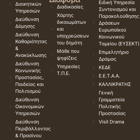
Ειδική Υπηρεσία
Διοικητικών
Διαδικασίες
Συντονισμού και
Υπηρεσιών
Χάρτης
Παρακολούθησης
Διεύθυνση
δικαιωμάτων
Δράσεων
Δόμησης
και
Ευρωπαϊκού
Διεύθυνση
υποχρεώσεων
Κοινωνικού
Καθαριότητας
του δημότη
Ταμείου (ΕΥΣΕΚΤ)
&
Μάθε που
Επιμελητήριο
Ανακύκλωσης
ψηφίζεις
Δράμας
Διεύθυνση
Υπηρεσίες
ΚΕΔΕ
Κοινωνικής
Τ.Π.Ε.
Ε.Ε.Τ.Α.Α.
Προστασίας,
Παιδείας και
ΚΑΛΛΙΚΡΑΤΗΣ
Πολιτισμού
Γενική
Διεύθυνση
Γραμματεία
Οικονομικών
Πολιτικής
Υπηρεσιών
Προστασίας
Διεύθυνση
Visit Drama
Περιβάλλοντος
& Πρασίνου