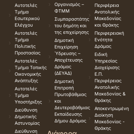
Οργανισμός –
Αυτοτελές
Περιφέρεια
ΦΤΜΜ
Τμήμα
Ανατολικής
Εσωτερικού
Μακεδονίας
Συμπαραστάτης
Ελέγχου
και Θράκης
του δημότη και
της επιχείρησης
Αυτοτελές
Περιφερειακή
Τμήμα
Ενότητα
Δημοτική
Πολιτικής
Δράμας
Επιχείρηση
Προστασίας
Ύδρευσης –
Ειδική
Αποχέτευσης
Αυτοτελές
Υπηρεσίας
Δράμας
Τμήμα Τοπικής
Διαχείρισης
(ΔΕΥΑΔ)
Οικονομικής
Ε.Π.
Ανάπτυξης
Περιφέρειας
Δημοτική
Ανατολικής
Επιτροπή
Αυτοτελές
Μακεδονίας &
Πρωτοβάθμιας
Τμήμα
Θράκης
και
Υποστήριξης
Δευτεροβάθμιας
Αποκεντρωμένη
Διεύθυνση
Εκπαίδευσης
Διοίκηση
Δημοτικής
Δήμου Δράμας
Μακεδονίας -
Αστυνομίας
Θράκης
Διεύθυνση
Διάφορα