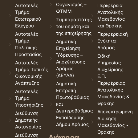
Οργανισμός –
Αυτοτελές
Περιφέρεια
ΦΤΜΜ
Τμήμα
Ανατολικής
Εσωτερικού
Μακεδονίας
Συμπαραστάτης
Ελέγχου
και Θράκης
του δημότη και
της επιχείρησης
Αυτοτελές
Περιφερειακή
Τμήμα
Ενότητα
Δημοτική
Πολιτικής
Δράμας
Επιχείρηση
Προστασίας
Ύδρευσης –
Ειδική
Αποχέτευσης
Αυτοτελές
Υπηρεσίας
Δράμας
Τμήμα Τοπικής
Διαχείρισης
(ΔΕΥΑΔ)
Οικονομικής
Ε.Π.
Ανάπτυξης
Περιφέρειας
Δημοτική
Ανατολικής
Επιτροπή
Αυτοτελές
Μακεδονίας &
Πρωτοβάθμιας
Τμήμα
Θράκης
και
Υποστήριξης
Δευτεροβάθμιας
Αποκεντρωμένη
Διεύθυνση
Εκπαίδευσης
Διοίκηση
Δημοτικής
Δήμου Δράμας
Μακεδονίας -
Αστυνομίας
Θράκης
Διεύθυνση
Διάφορα