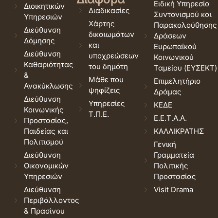
Ειδική Υπηρεσία
Διοικητικών
Διαδικασίες
Συντονισμού και
Υπηρεσιών
Χάρτης
Παρακολούθησης
Διεύθυνση
δικαιωμάτων
Δράσεων
Δόμησης
και
Ευρωπαϊκού
Διεύθυνση
υποχρεώσεων
Κοινωνικού
Καθαριότητας
του δημότη
Ταμείου (ΕΥΣΕΚΤ)
&
Μάθε που
Επιμελητήριο
Ανακύκλωσης
ψηφίζεις
Δράμας
Διεύθυνση
Υπηρεσίες
ΚΕΔΕ
Κοινωνικής
Τ.Π.Ε.
Ε.Ε.Τ.Α.Α.
Προστασίας,
Παιδείας και
ΚΑΛΛΙΚΡΑΤΗΣ
Πολιτισμού
Γενική
Διεύθυνση
Γραμματεία
Οικονομικών
Πολιτικής
Υπηρεσιών
Προστασίας
Διεύθυνση
Visit Drama
Περιβάλλοντος
& Πρασίνου