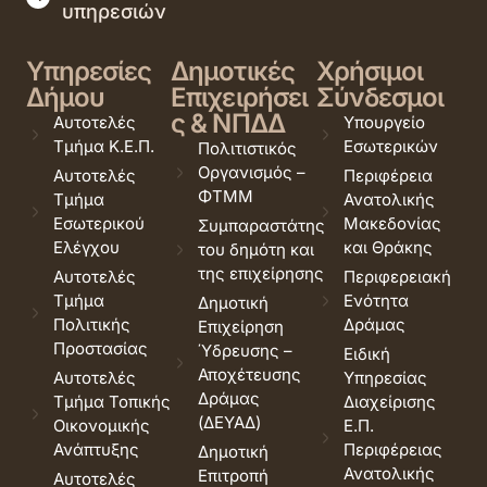
υπηρεσιών
Υπηρεσίες
Δημοτικές
Χρήσιμοι
Δήμου
Επιχειρήσει
Σύνδεσμοι
ς & ΝΠΔΔ
Αυτοτελές
Υπουργείο
Τμήμα Κ.Ε.Π.
Εσωτερικών
Πολιτιστικός
Οργανισμός –
Αυτοτελές
Περιφέρεια
ΦΤΜΜ
Τμήμα
Ανατολικής
Εσωτερικού
Μακεδονίας
Συμπαραστάτης
Ελέγχου
και Θράκης
του δημότη και
της επιχείρησης
Αυτοτελές
Περιφερειακή
Τμήμα
Ενότητα
Δημοτική
Πολιτικής
Δράμας
Επιχείρηση
Προστασίας
Ύδρευσης –
Ειδική
Αποχέτευσης
Αυτοτελές
Υπηρεσίας
Δράμας
Τμήμα Τοπικής
Διαχείρισης
(ΔΕΥΑΔ)
Οικονομικής
Ε.Π.
Ανάπτυξης
Περιφέρειας
Δημοτική
Ανατολικής
Επιτροπή
Αυτοτελές