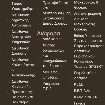
Μακεδονίας &
Πρωτοβάθμιας
Τμήμα
Θράκης
και
Υποστήριξης
Δευτεροβάθμιας
Αποκεντρωμένη
Διεύθυνση
Εκπαίδευσης
Διοίκηση
Δημοτικής
Δήμου Δράμας
Μακεδονίας -
Αστυνομίας
Θράκης
Διεύθυνση
Διάφορα
Ειδική Υπηρεσία
Διοικητικών
Διαδικασίες
Συντονισμού και
Υπηρεσιών
Χάρτης
Παρακολούθησης
Διεύθυνση
δικαιωμάτων
Δράσεων
Δόμησης
και
Ευρωπαϊκού
Διεύθυνση
υποχρεώσεων
Κοινωνικού
Καθαριότητας
του δημότη
Ταμείου (ΕΥΣΕΚΤ)
&
Μάθε που
Επιμελητήριο
Ανακύκλωσης
ψηφίζεις
Δράμας
Διεύθυνση
Υπηρεσίες
ΚΕΔΕ
Κοινωνικής
Τ.Π.Ε.
Ε.Ε.Τ.Α.Α.
Προστασίας,
Παιδείας και
ΚΑΛΛΙΚΡΑΤΗΣ
Πολιτισμού
Γενική