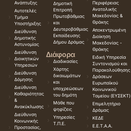
Ανάπτυξης
Περιφέρειας
Δημοτική
Ανατολικής
Επιτροπή
Αυτοτελές
Μακεδονίας &
Πρωτοβάθμιας
Τμήμα
Θράκης
και
Υποστήριξης
Δευτεροβάθμιας
Αποκεντρωμένη
Διεύθυνση
Εκπαίδευσης
Διοίκηση
Δημοτικής
Δήμου Δράμας
Μακεδονίας -
Αστυνομίας
Θράκης
Διεύθυνση
Διάφορα
Ειδική Υπηρεσία
Διοικητικών
Διαδικασίες
Συντονισμού και
Υπηρεσιών
Χάρτης
Παρακολούθησης
Διεύθυνση
δικαιωμάτων
Δράσεων
Δόμησης
και
Ευρωπαϊκού
Διεύθυνση
υποχρεώσεων
Κοινωνικού
Καθαριότητας
του δημότη
Ταμείου (ΕΥΣΕΚΤ)
&
Μάθε που
Επιμελητήριο
Ανακύκλωσης
ψηφίζεις
Δράμας
Διεύθυνση
Υπηρεσίες
ΚΕΔΕ
Κοινωνικής
Τ.Π.Ε.
Ε.Ε.Τ.Α.Α.
Προστασίας,