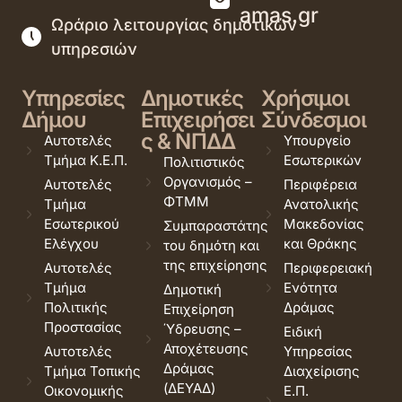
amas.gr
Ωράριο λειτουργίας δημοτικών
υπηρεσιών
Υπηρεσίες
Δημοτικές
Χρήσιμοι
Δήμου
Επιχειρήσει
Σύνδεσμοι
ς & ΝΠΔΔ
Αυτοτελές
Υπουργείο
Τμήμα Κ.Ε.Π.
Εσωτερικών
Πολιτιστικός
Οργανισμός –
Αυτοτελές
Περιφέρεια
ΦΤΜΜ
Τμήμα
Ανατολικής
Εσωτερικού
Μακεδονίας
Συμπαραστάτης
Ελέγχου
και Θράκης
του δημότη και
της επιχείρησης
Αυτοτελές
Περιφερειακή
Τμήμα
Ενότητα
Δημοτική
Πολιτικής
Δράμας
Επιχείρηση
Προστασίας
Ύδρευσης –
Ειδική
Αποχέτευσης
Αυτοτελές
Υπηρεσίας
Δράμας
Τμήμα Τοπικής
Διαχείρισης
(ΔΕΥΑΔ)
Οικονομικής
Ε.Π.