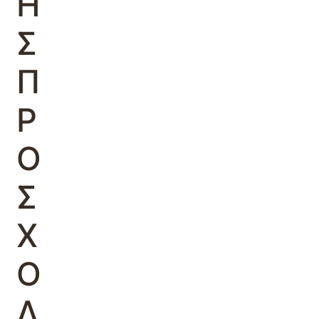
Η
Σ
Π
Ρ
Ο
Σ
Χ
Ο
Λ