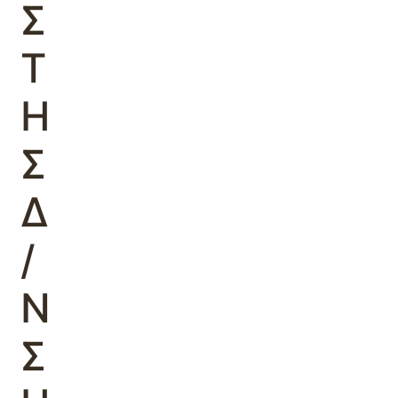
Σ
Τ
Η
Σ
Δ
/
Ν
Σ