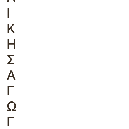
Ι
Κ
Η
Σ
Α
Γ
Ω
Γ