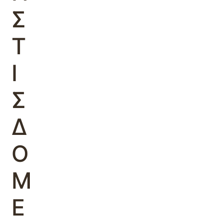
Σ
Τ
Ι
Σ
Δ
Ο
Μ
Ε