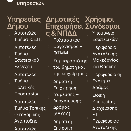
υπηρεσιών
Υπηρεσίες
Δημοτικές
Χρήσιμοι
Δήμου
Επιχειρήσει
Σύνδεσμοι
ς & ΝΠΔΔ
Αυτοτελές
Υπουργείο
Τμήμα Κ.Ε.Π.
Εσωτερικών
Πολιτιστικός
Οργανισμός –
Αυτοτελές
Περιφέρεια
ΦΤΜΜ
Τμήμα
Ανατολικής
Εσωτερικού
Μακεδονίας
Συμπαραστάτης
Ελέγχου
και Θράκης
του δημότη και
της επιχείρησης
Αυτοτελές
Περιφερειακή
Τμήμα
Ενότητα
Δημοτική
Πολιτικής
Δράμας
Επιχείρηση
Προστασίας
Ύδρευσης –
Ειδική
Αποχέτευσης
Αυτοτελές
Υπηρεσίας
Δράμας
Τμήμα Τοπικής
Διαχείρισης
(ΔΕΥΑΔ)
Οικονομικής
Ε.Π.
Ανάπτυξης
Περιφέρειας
Δημοτική
Ανατολικής
Επιτροπή
Αυτοτελές