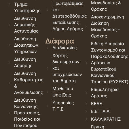
Μακεδονίας &
Πρωτοβάθμιας
Τμήμα
Θράκης
και
Υποστήριξης
Δευτεροβάθμιας
Αποκεντρωμένη
Διεύθυνση
Εκπαίδευσης
Διοίκηση
Δημοτικής
Δήμου Δράμας
Μακεδονίας -
Αστυνομίας
Θράκης
Διεύθυνση
Διάφορα
Ειδική Υπηρεσία
Διοικητικών
Διαδικασίες
Συντονισμού και
Υπηρεσιών
Χάρτης
Παρακολούθησης
Διεύθυνση
δικαιωμάτων
Δράσεων
Δόμησης
και
Ευρωπαϊκού
Διεύθυνση
υποχρεώσεων
Κοινωνικού
Καθαριότητας
του δημότη
Ταμείου (ΕΥΣΕΚΤ)
&
Μάθε που
Επιμελητήριο
Ανακύκλωσης
ψηφίζεις
Δράμας
Διεύθυνση
Υπηρεσίες
ΚΕΔΕ
Κοινωνικής
Τ.Π.Ε.
Ε.Ε.Τ.Α.Α.
Προστασίας,
Παιδείας και
ΚΑΛΛΙΚΡΑΤΗΣ
Πολιτισμού
Γενική