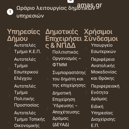
amas.gr
Ωράριο λειτουργίας δημοτικών
υπηρεσιών
Υπηρεσίες
Δημοτικές
Χρήσιμοι
Δήμου
Επιχειρήσει
Σύνδεσμοι
ς & ΝΠΔΔ
Αυτοτελές
Υπουργείο
Τμήμα Κ.Ε.Π.
Εσωτερικών
Πολιτιστικός
Οργανισμός –
Αυτοτελές
Περιφέρεια
ΦΤΜΜ
Τμήμα
Ανατολικής
Εσωτερικού
Μακεδονίας
Συμπαραστάτης
Ελέγχου
και Θράκης
του δημότη και
της επιχείρησης
Αυτοτελές
Περιφερειακή
Τμήμα
Ενότητα
Δημοτική
Πολιτικής
Δράμας
Επιχείρηση
Προστασίας
Ύδρευσης –
Ειδική
Αποχέτευσης
Αυτοτελές
Υπηρεσίας
Δράμας
Τμήμα Τοπικής
Διαχείρισης
(ΔΕΥΑΔ)
Οικονομικής
Ε.Π.