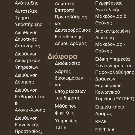
Ανάπτυξης
Περιφέρειας
Δημοτική
Ανατολικής
Επιτροπή
Αυτοτελές
Μακεδονίας &
Πρωτοβάθμιας
Τμήμα
Θράκης
και
Υποστήριξης
Δευτεροβάθμιας
Αποκεντρωμένη
Διεύθυνση
Εκπαίδευσης
Διοίκηση
Δημοτικής
Δήμου Δράμας
Μακεδονίας -
Αστυνομίας
Θράκης
Διεύθυνση
Διάφορα
Ειδική Υπηρεσία
Διοικητικών
Διαδικασίες
Συντονισμού και
Υπηρεσιών
Χάρτης
Παρακολούθησης
Διεύθυνση
δικαιωμάτων
Δράσεων
Δόμησης
και
Ευρωπαϊκού
Διεύθυνση
υποχρεώσεων
Κοινωνικού
Καθαριότητας
του δημότη
Ταμείου (ΕΥΣΕΚΤ)
&
Μάθε που
Επιμελητήριο
Ανακύκλωσης
ψηφίζεις
Δράμας
Διεύθυνση
Υπηρεσίες
ΚΕΔΕ
Κοινωνικής
Τ.Π.Ε.
Ε.Ε.Τ.Α.Α.
Προστασίας,