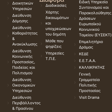
Ειδική Υπηρεσία
Διοικητικών
Διαδικασίες
Συντονισμού και
Υπηρεσιών
Χάρτης
Παρακολούθησης
Διεύθυνση
δικαιωμάτων
Δράσεων
Δόμησης
και
Ευρωπαϊκού
Διεύθυνση
υποχρεώσεων
Κοινωνικού
Καθαριότητας
του δημότη
Ταμείου (ΕΥΣΕΚΤ)
&
Μάθε που
Επιμελητήριο
Ανακύκλωσης
ψηφίζεις
Δράμας
Διεύθυνση
Υπηρεσίες
ΚΕΔΕ
Κοινωνικής
Τ.Π.Ε.
Ε.Ε.Τ.Α.Α.
Προστασίας,
Παιδείας και
ΚΑΛΛΙΚΡΑΤΗΣ
Πολιτισμού
Γενική
Διεύθυνση
Γραμματεία
Οικονομικών
Πολιτικής
Υπηρεσιών
Προστασίας
Διεύθυνση
Visit Drama
Περιβάλλοντος
& Πρασίνου