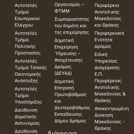
Οργανισμός –
Αυτοτελές
Περιφέρεια
ΦΤΜΜ
Τμήμα
Ανατολικής
Εσωτερικού
Μακεδονίας
Συμπαραστάτης
Ελέγχου
και Θράκης
του δημότη και
της επιχείρησης
Αυτοτελές
Περιφερειακή
Τμήμα
Ενότητα
Δημοτική
Πολιτικής
Δράμας
Επιχείρηση
Προστασίας
Ύδρευσης –
Ειδική
Αποχέτευσης
Αυτοτελές
Υπηρεσίας
Δράμας
Τμήμα Τοπικής
Διαχείρισης
(ΔΕΥΑΔ)
Οικονομικής
Ε.Π.
Ανάπτυξης
Περιφέρειας
Δημοτική
Ανατολικής
Επιτροπή
Αυτοτελές
Μακεδονίας &
Πρωτοβάθμιας
Τμήμα
Θράκης
και
Υποστήριξης
Δευτεροβάθμιας
Αποκεντρωμένη
Διεύθυνση
Εκπαίδευσης
Διοίκηση
Δημοτικής
Δήμου Δράμας
Μακεδονίας -
Αστυνομίας
Θράκης
Διεύθυνση
Διάφορα