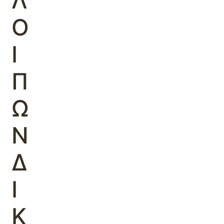
Λ
Ο
Ι
Π
Ω
Ν
Δ
Ι
Κ