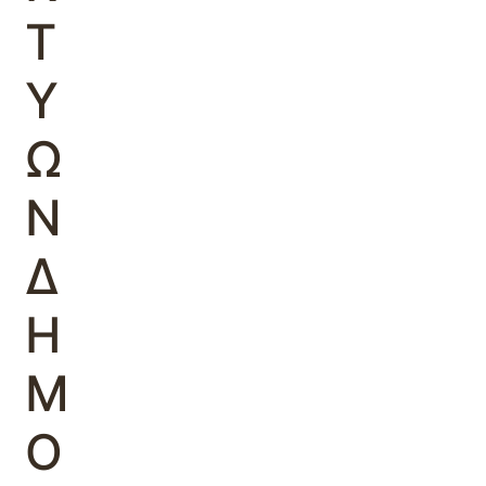
Τ
Υ
Ω
Ν
Δ
Η
Μ
Ο