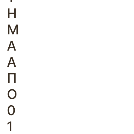
Η
Μ
Α
Α
Π
Ο
0
1