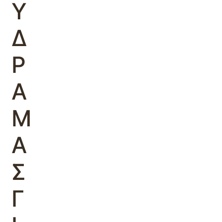
Υ
Δ
Ρ
Α
Μ
Α
Σ
Γ