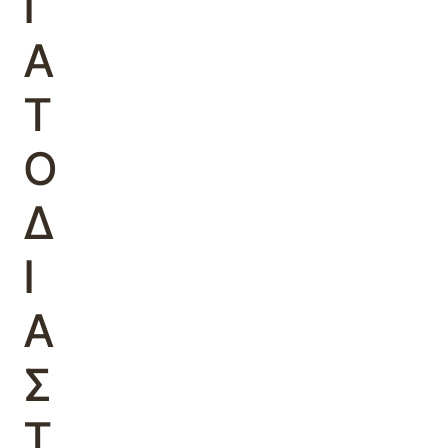
Ι
Α
Τ
Ο
Δ
Ι
Α
Σ
Τ