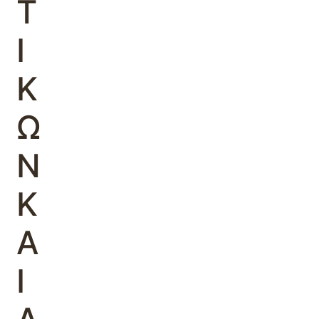
Τ
Ι
Κ
Ω
Ν
Κ
Α
Ι