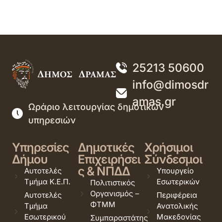
25213 50600
info@dimosdr
amas.gr
Ωράριο λειτουργίας δημοτικών
υπηρεσιών
Υπηρεσίες
Δημοτικές
Χρήσιμοι
Δήμου
Επιχειρήσει
Σύνδεσμοι
ς & ΝΠΔΔ
Αυτοτελές
Υπουργείο
Τμήμα Κ.Ε.Π.
Εσωτερικών
Πολιτιστικός
Οργανισμός –
Αυτοτελές
Περιφέρεια
ΦΤΜΜ
Τμήμα
Ανατολικής
Εσωτερικού
Μακεδονίας
Συμπαραστάτης