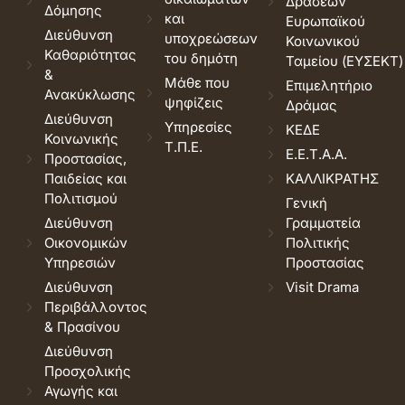
Δράσεων
Δόμησης
και
Ευρωπαϊκού
Διεύθυνση
υποχρεώσεων
Κοινωνικού
Καθαριότητας
του δημότη
Ταμείου (ΕΥΣΕΚΤ)
&
Μάθε που
Επιμελητήριο
Ανακύκλωσης
ψηφίζεις
Δράμας
Διεύθυνση
Υπηρεσίες
ΚΕΔΕ
Κοινωνικής
Τ.Π.Ε.
Ε.Ε.Τ.Α.Α.
Προστασίας,
Παιδείας και
ΚΑΛΛΙΚΡΑΤΗΣ
Πολιτισμού
Γενική
Διεύθυνση
Γραμματεία
Οικονομικών
Πολιτικής
Υπηρεσιών
Προστασίας
Διεύθυνση
Visit Drama
Περιβάλλοντος
& Πρασίνου
Διεύθυνση
Προσχολικής
Αγωγής και