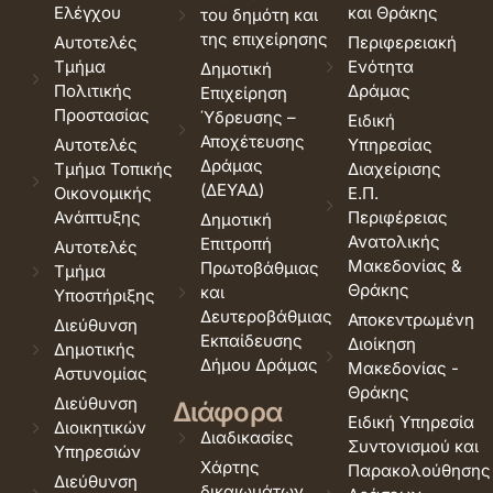
Ελέγχου
και Θράκης
του δημότη και
της επιχείρησης
Αυτοτελές
Περιφερειακή
Τμήμα
Ενότητα
Δημοτική
Πολιτικής
Δράμας
Επιχείρηση
Προστασίας
Ύδρευσης –
Ειδική
Αποχέτευσης
Αυτοτελές
Υπηρεσίας
Δράμας
Τμήμα Τοπικής
Διαχείρισης
(ΔΕΥΑΔ)
Οικονομικής
Ε.Π.
Ανάπτυξης
Περιφέρειας
Δημοτική
Ανατολικής
Επιτροπή
Αυτοτελές
Μακεδονίας &
Πρωτοβάθμιας
Τμήμα
Θράκης
και
Υποστήριξης
Δευτεροβάθμιας
Αποκεντρωμένη
Διεύθυνση
Εκπαίδευσης
Διοίκηση
Δημοτικής
Δήμου Δράμας
Μακεδονίας -
Αστυνομίας
Θράκης
Διεύθυνση
Διάφορα
Ειδική Υπηρεσία
Διοικητικών
Διαδικασίες
Συντονισμού και
Υπηρεσιών
Χάρτης
Παρακολούθησης
Διεύθυνση
δικαιωμάτων