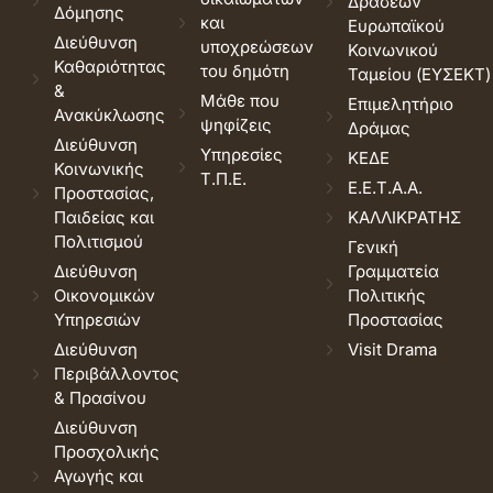
Δράσεων
Δόμησης
και
Ευρωπαϊκού
Διεύθυνση
υποχρεώσεων
Κοινωνικού
Καθαριότητας
του δημότη
Ταμείου (ΕΥΣΕΚΤ)
&
Μάθε που
Επιμελητήριο
Ανακύκλωσης
ψηφίζεις
Δράμας
Διεύθυνση
Υπηρεσίες
ΚΕΔΕ
Κοινωνικής
Τ.Π.Ε.
Ε.Ε.Τ.Α.Α.
Προστασίας,
Παιδείας και
ΚΑΛΛΙΚΡΑΤΗΣ
Πολιτισμού
Γενική
Διεύθυνση
Γραμματεία
Οικονομικών
Πολιτικής
Υπηρεσιών
Προστασίας
Διεύθυνση
Visit Drama
Περιβάλλοντος
& Πρασίνου
Διεύθυνση
Προσχολικής
Αγωγής και