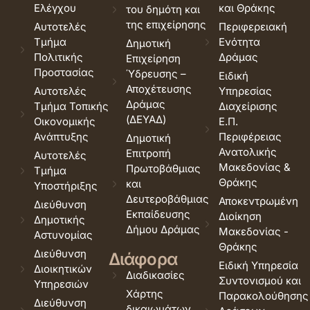
Ελέγχου
και Θράκης
του δημότη και
της επιχείρησης
Αυτοτελές
Περιφερειακή
Τμήμα
Ενότητα
Δημοτική
Πολιτικής
Δράμας
Επιχείρηση
Προστασίας
Ύδρευσης –
Ειδική
Αποχέτευσης
Αυτοτελές
Υπηρεσίας
Δράμας
Τμήμα Τοπικής
Διαχείρισης
(ΔΕΥΑΔ)
Οικονομικής
Ε.Π.
Ανάπτυξης
Περιφέρειας
Δημοτική
Ανατολικής
Επιτροπή
Αυτοτελές
Μακεδονίας &
Πρωτοβάθμιας
Τμήμα
Θράκης
και
Υποστήριξης
Δευτεροβάθμιας
Αποκεντρωμένη
Διεύθυνση
Εκπαίδευσης
Διοίκηση
Δημοτικής
Δήμου Δράμας
Μακεδονίας -
Αστυνομίας
Θράκης
Διεύθυνση
Διάφορα
Ειδική Υπηρεσία
Διοικητικών
Διαδικασίες
Συντονισμού και
Υπηρεσιών
Χάρτης
Παρακολούθησης
Διεύθυνση
δικαιωμάτων