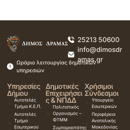
25213 50600
info@dimosdr
amas.gr
Ωράριο λειτουργίας δημοτικών
υπηρεσιών
Υπηρεσίες
Δημοτικές
Χρήσιμοι
Δήμου
Επιχειρήσει
Σύνδεσμοι
ς & ΝΠΔΔ
Αυτοτελές
Υπουργείο
Τμήμα Κ.Ε.Π.
Εσωτερικών
Πολιτιστικός
Οργανισμός –
Αυτοτελές
Περιφέρεια
ΦΤΜΜ
Τμήμα
Ανατολικής
Εσωτερικού
Μακεδονίας
Συμπαραστάτης