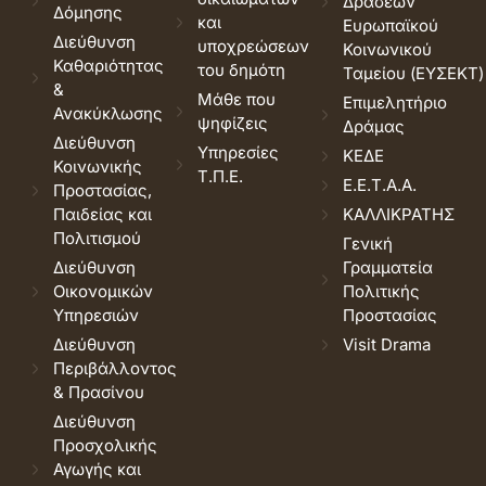
Δράσεων
Δόμησης
και
Ευρωπαϊκού
Διεύθυνση
υποχρεώσεων
Κοινωνικού
Καθαριότητας
του δημότη
Ταμείου (ΕΥΣΕΚΤ)
&
Μάθε που
Επιμελητήριο
Ανακύκλωσης
ψηφίζεις
Δράμας
Διεύθυνση
Υπηρεσίες
ΚΕΔΕ
Κοινωνικής
Τ.Π.Ε.
Ε.Ε.Τ.Α.Α.
Προστασίας,
Παιδείας και
ΚΑΛΛΙΚΡΑΤΗΣ
Πολιτισμού
Γενική
Διεύθυνση
Γραμματεία
Οικονομικών
Πολιτικής
Υπηρεσιών
Προστασίας
Διεύθυνση
Visit Drama
Περιβάλλοντος
& Πρασίνου
Διεύθυνση
Προσχολικής
Αγωγής και