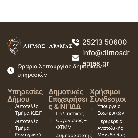
25213 50600
info@dimosdr
amas.gr
Ωράριο λειτουργίας δημοτικών
υπηρεσιών
Υπηρεσίες
Δημοτικές
Χρήσιμοι
Δήμου
Επιχειρήσει
Σύνδεσμοι
ς & ΝΠΔΔ
Αυτοτελές
Υπουργείο
Τμήμα Κ.Ε.Π.
Εσωτερικών
Πολιτιστικός
Οργανισμός –
Αυτοτελές
Περιφέρεια
ΦΤΜΜ
Τμήμα
Ανατολικής
Εσωτερικού
Μακεδονίας
Συμπαραστάτης