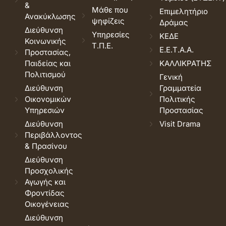
&
Μάθε που
Επιμελητήριο
Ανακύκλωσης
ψηφίζεις
Δράμας
Διεύθυνση
Υπηρεσίες
ΚΕΔΕ
Κοινωνικής
Τ.Π.Ε.
Ε.Ε.Τ.Α.Α.
Προστασίας,
Παιδείας και
ΚΑΛΛΙΚΡΑΤΗΣ
Πολιτισμού
Γενική
Διεύθυνση
Γραμματεία
Οικονομικών
Πολιτικής
Υπηρεσιών
Προστασίας
Διεύθυνση
Visit Drama
Περιβάλλοντος
& Πρασίνου
Διεύθυνση
Προσχολικής
Αγωγής και
Φροντίδας
Οικογένειας
Διεύθυνση