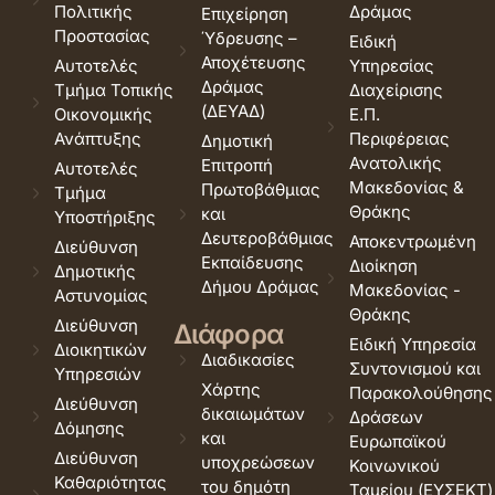
Πολιτικής
Δράμας
Επιχείρηση
Προστασίας
Ύδρευσης –
Ειδική
Αποχέτευσης
Αυτοτελές
Υπηρεσίας
Δράμας
Τμήμα Τοπικής
Διαχείρισης
(ΔΕΥΑΔ)
Οικονομικής
Ε.Π.
Ανάπτυξης
Περιφέρειας
Δημοτική
Ανατολικής
Επιτροπή
Αυτοτελές
Μακεδονίας &
Πρωτοβάθμιας
Τμήμα
Θράκης
και
Υποστήριξης
Δευτεροβάθμιας
Αποκεντρωμένη
Διεύθυνση
Εκπαίδευσης
Διοίκηση
Δημοτικής
Δήμου Δράμας
Μακεδονίας -
Αστυνομίας
Θράκης
Διεύθυνση
Διάφορα
Ειδική Υπηρεσία
Διοικητικών
Διαδικασίες
Συντονισμού και
Υπηρεσιών
Χάρτης
Παρακολούθησης
Διεύθυνση
δικαιωμάτων
Δράσεων
Δόμησης
και
Ευρωπαϊκού
Διεύθυνση
υποχρεώσεων
Κοινωνικού
Καθαριότητας
του δημότη
Ταμείου (ΕΥΣΕΚΤ)