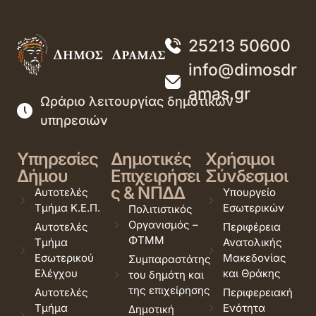
25213 50600
info@dimosdr
amas.gr
Ωράριο λειτουργίας δημοτικών
υπηρεσιών
Υπηρεσίες
Δημοτικές
Χρήσιμοι
Δήμου
Επιχειρήσει
Σύνδεσμοι
ς & ΝΠΔΔ
Αυτοτελές
Υπουργείο
Τμήμα Κ.Ε.Π.
Εσωτερικών
Πολιτιστικός
Οργανισμός –
Αυτοτελές
Περιφέρεια
ΦΤΜΜ
Τμήμα
Ανατολικής
Εσωτερικού
Μακεδονίας
Συμπαραστάτης
Ελέγχου
και Θράκης
του δημότη και
της επιχείρησης
Αυτοτελές
Περιφερειακή
Τμήμα
Ενότητα
Δημοτική