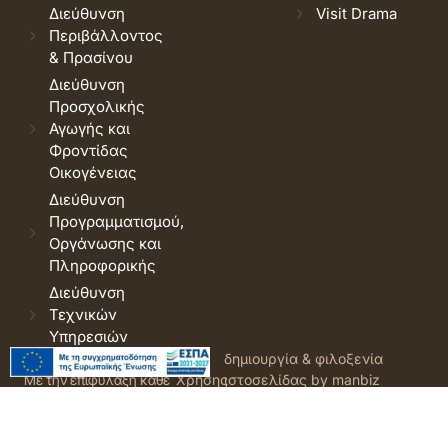
Διεύθυνση
Visit Drama
Περιβάλλοντος
& Πρασίνου
Διεύθυνση
Προσχολικής
Αγωγής και
Φροντίδας
Οικογένειας
Διεύθυνση
Προγραμματισμού,
Οργάνωσης και
Πληροφορικής
Διεύθυνση
Τεχνικών
Υπηρεσιών
© 2026 Δήμος Δράμας.
Όροι
δημιουργία & φιλοξενία
Με την επιφύλαξη κάθε
Χρήσης
ιστοσελίδας by manbiz
νόμιμου δικαιώματος.