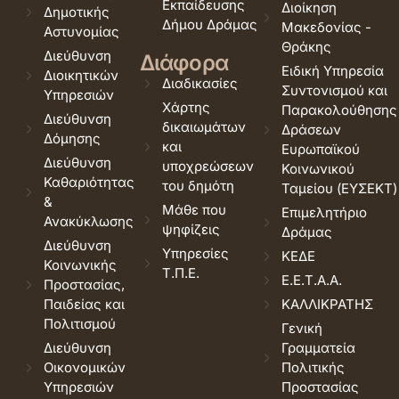
Εκπαίδευσης
Διοίκηση
Δημοτικής
Δήμου Δράμας
Μακεδονίας -
Αστυνομίας
Θράκης
Διεύθυνση
Διάφορα
Ειδική Υπηρεσία
Διοικητικών
Διαδικασίες
Συντονισμού και
Υπηρεσιών
Χάρτης
Παρακολούθησης
Διεύθυνση
δικαιωμάτων
Δράσεων
Δόμησης
και
Ευρωπαϊκού
Διεύθυνση
υποχρεώσεων
Κοινωνικού
Καθαριότητας
του δημότη
Ταμείου (ΕΥΣΕΚΤ)
&
Μάθε που
Επιμελητήριο
Ανακύκλωσης
ψηφίζεις
Δράμας
Διεύθυνση
Υπηρεσίες
ΚΕΔΕ
Κοινωνικής
Τ.Π.Ε.
Ε.Ε.Τ.Α.Α.
Προστασίας,
Παιδείας και
ΚΑΛΛΙΚΡΑΤΗΣ
Πολιτισμού
Γενική
Διεύθυνση
Γραμματεία
Οικονομικών
Πολιτικής
Υπηρεσιών
Προστασίας