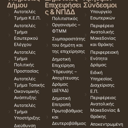
Δήμου
Επιχειρήσει
Σύνδεσμοι
ς & ΝΠΔΔ
Αυτοτελές
Υπουργείο
Τμήμα Κ.Ε.Π.
Εσωτερικών
Πολιτιστικός
Οργανισμός –
Αυτοτελές
Περιφέρεια
ΦΤΜΜ
Τμήμα
Ανατολικής
Εσωτερικού
Μακεδονίας
Συμπαραστάτης
Ελέγχου
και Θράκης
του δημότη και
της επιχείρησης
Αυτοτελές
Περιφερειακή
Τμήμα
Ενότητα
Δημοτική
Πολιτικής
Δράμας
Επιχείρηση
Προστασίας
Ύδρευσης –
Ειδική
Αποχέτευσης
Αυτοτελές
Υπηρεσίας
Δράμας
Τμήμα Τοπικής
Διαχείρισης
(ΔΕΥΑΔ)
Οικονομικής
Ε.Π.
Ανάπτυξης
Περιφέρειας
Δημοτική
Ανατολικής
Επιτροπή
Αυτοτελές
Μακεδονίας &
Πρωτοβάθμιας
Τμήμα
Θράκης
και
Υποστήριξης
Δευτεροβάθμιας
Αποκεντρωμένη
Διεύθυνση