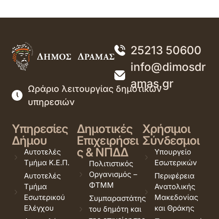
25213 50600
info@dimosdr
amas.gr
Ωράριο λειτουργίας δημοτικών
υπηρεσιών
Υπηρεσίες
Δημοτικές
Χρήσιμοι
Δήμου
Επιχειρήσει
Σύνδεσμοι
ς & ΝΠΔΔ
Αυτοτελές
Υπουργείο
Τμήμα Κ.Ε.Π.
Εσωτερικών
Πολιτιστικός
Οργανισμός –
Αυτοτελές
Περιφέρεια
ΦΤΜΜ
Τμήμα
Ανατολικής
Εσωτερικού
Μακεδονίας
Συμπαραστάτης
Ελέγχου
και Θράκης
του δημότη και