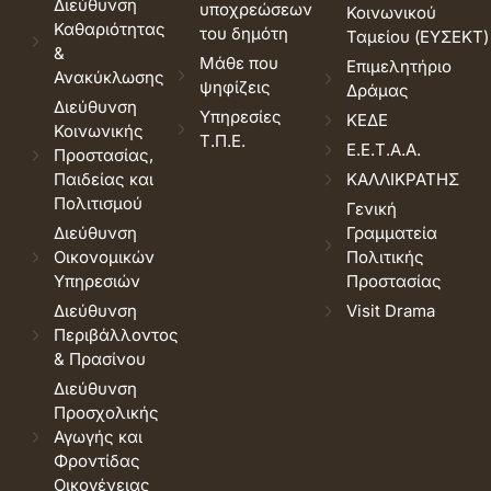
Διεύθυνση
υποχρεώσεων
Κοινωνικού
Καθαριότητας
του δημότη
Ταμείου (ΕΥΣΕΚΤ)
&
Μάθε που
Επιμελητήριο
Ανακύκλωσης
ψηφίζεις
Δράμας
Διεύθυνση
Υπηρεσίες
ΚΕΔΕ
Κοινωνικής
Τ.Π.Ε.
Ε.Ε.Τ.Α.Α.
Προστασίας,
Παιδείας και
ΚΑΛΛΙΚΡΑΤΗΣ
Πολιτισμού
Γενική
Διεύθυνση
Γραμματεία
Οικονομικών
Πολιτικής
Υπηρεσιών
Προστασίας
Διεύθυνση
Visit Drama
Περιβάλλοντος
& Πρασίνου
Διεύθυνση
Προσχολικής
Αγωγής και
Φροντίδας
Οικογένειας