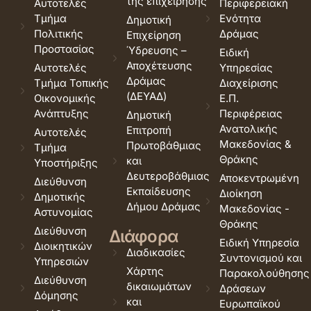
της επιχείρησης
Αυτοτελές
Περιφερειακή
Τμήμα
Ενότητα
Δημοτική
Πολιτικής
Δράμας
Επιχείρηση
Προστασίας
Ύδρευσης –
Ειδική
Αποχέτευσης
Αυτοτελές
Υπηρεσίας
Δράμας
Τμήμα Τοπικής
Διαχείρισης
(ΔΕΥΑΔ)
Οικονομικής
Ε.Π.
Ανάπτυξης
Περιφέρειας
Δημοτική
Ανατολικής
Επιτροπή
Αυτοτελές
Μακεδονίας &
Πρωτοβάθμιας
Τμήμα
Θράκης
και
Υποστήριξης
Δευτεροβάθμιας
Αποκεντρωμένη
Διεύθυνση
Εκπαίδευσης
Διοίκηση
Δημοτικής
Δήμου Δράμας
Μακεδονίας -
Αστυνομίας
Θράκης
Διεύθυνση
Διάφορα
Ειδική Υπηρεσία
Διοικητικών
Διαδικασίες
Συντονισμού και
Υπηρεσιών
Χάρτης
Παρακολούθησης
Διεύθυνση
δικαιωμάτων
Δράσεων
Δόμησης
και
Ευρωπαϊκού