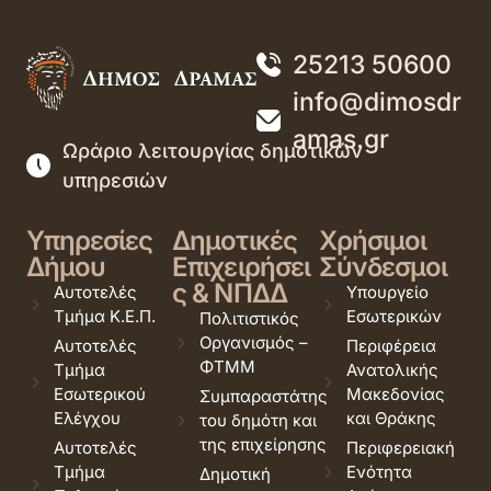
25213 50600
info@dimosdr
amas.gr
Ωράριο λειτουργίας δημοτικών
υπηρεσιών
Υπηρεσίες
Δημοτικές
Χρήσιμοι
Δήμου
Επιχειρήσει
Σύνδεσμοι
ς & ΝΠΔΔ
Αυτοτελές
Υπουργείο
Τμήμα Κ.Ε.Π.
Εσωτερικών
Πολιτιστικός
Οργανισμός –
Αυτοτελές
Περιφέρεια
ΦΤΜΜ
Τμήμα
Ανατολικής
Εσωτερικού
Μακεδονίας
Συμπαραστάτης
Ελέγχου
και Θράκης
του δημότη και
της επιχείρησης
Αυτοτελές
Περιφερειακή
Τμήμα
Ενότητα
Δημοτική