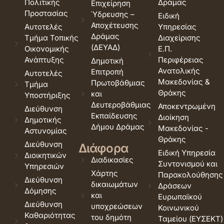
Πολιτικής
Δράμας
Επιχείρηση
Προστασίας
Ύδρευσης –
Ειδική
Αποχέτευσης
Αυτοτελές
Υπηρεσίας
Δράμας
Τμήμα Τοπικής
Διαχείρισης
(ΔΕΥΑΔ)
Οικονομικής
Ε.Π.
Ανάπτυξης
Περιφέρειας
Δημοτική
Ανατολικής
Επιτροπή
Αυτοτελές
Μακεδονίας &
Πρωτοβάθμιας
Τμήμα
Θράκης
και
Υποστήριξης
Δευτεροβάθμιας
Αποκεντρωμένη
Διεύθυνση
Εκπαίδευσης
Διοίκηση
Δημοτικής
Δήμου Δράμας
Μακεδονίας -
Αστυνομίας
Θράκης
Διεύθυνση
Διάφορα
Ειδική Υπηρεσία
Διοικητικών
Διαδικασίες
Συντονισμού και
Υπηρεσιών
Χάρτης
Παρακολούθησης
Διεύθυνση
δικαιωμάτων
Δράσεων
Δόμησης
και
Ευρωπαϊκού
Διεύθυνση
υποχρεώσεων
Κοινωνικού
Καθαριότητας
του δημότη
Ταμείου (ΕΥΣΕΚΤ)