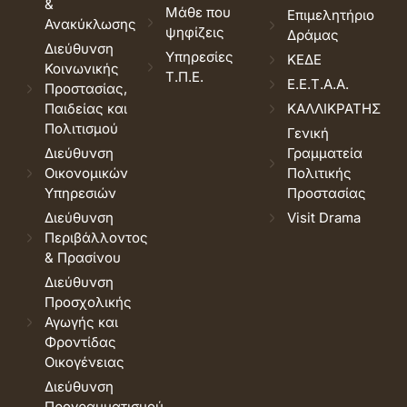
&
Μάθε που
Επιμελητήριο
Ανακύκλωσης
ψηφίζεις
Δράμας
Διεύθυνση
Υπηρεσίες
ΚΕΔΕ
Κοινωνικής
Τ.Π.Ε.
Ε.Ε.Τ.Α.Α.
Προστασίας,
Παιδείας και
ΚΑΛΛΙΚΡΑΤΗΣ
Πολιτισμού
Γενική
Διεύθυνση
Γραμματεία
Οικονομικών
Πολιτικής
Υπηρεσιών
Προστασίας
Διεύθυνση
Visit Drama
Περιβάλλοντος
& Πρασίνου
Διεύθυνση
Προσχολικής
Αγωγής και
Φροντίδας
Οικογένειας
Διεύθυνση
Προγραμματισμού,